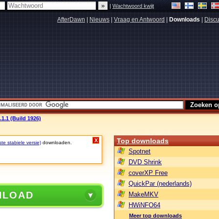
|
Wachtwoord kwijt
AfterDawn
|
Nieuws
|
Vraag en Antwoord
|
Downloads
|
Discu
1.1 (Build 1926)
Top downloads
X
ste stabiele versie)
downloaden.
Spotnet
DVD Shrink
coverXP Free
QuickPar (nederlands)
NLOAD
MakeMKV
HWiNFO64
Meer top downloads