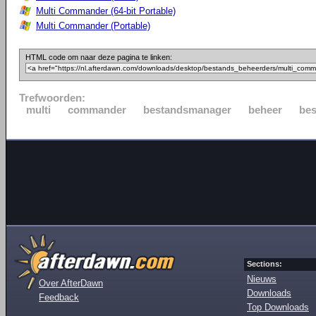
Multi Commander (64-bit Portable)
Multi Commander (Portable)
HTML code om naar deze pagina te linken:
Trefwoorden:
multi
commander
bestandsmanager
beheer
be
Sections:
Nieuws
Over AfterDawn
Downloads
Feedback
Top Downloads