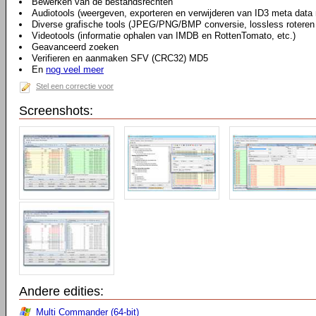
Bewerken van de bestandsrechten
Audiotools (weergeven, exporteren en verwijderen van ID3 meta data
Diverse grafische tools (JPEG/PNG/BMP conversie, lossless roteren 
Videotools (informatie ophalen van IMDB en RottenTomato, etc.)
Geavanceerd zoeken
Verifieren en aanmaken SFV (CRC32) MD5
En
nog veel meer
Stel een correctie voor
Screenshots:
Andere edities:
Multi Commander (64-bit)