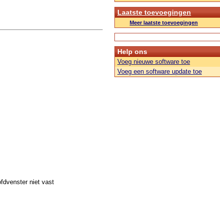
Laatste toevoegingen
Meer laatste toevoegingen
Help ons
Voeg nieuwe software toe
Voeg een software update toe
fdvenster niet vast