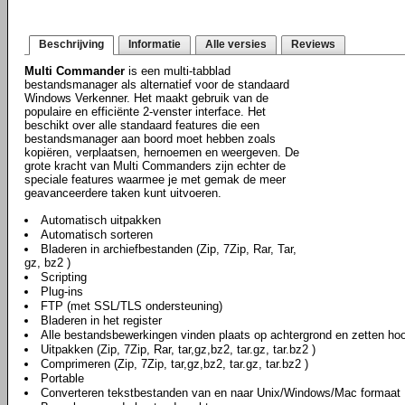
Beschrijving
Informatie
Alle versies
Reviews
Multi Commander
is een multi-tabblad
bestandsmanager als alternatief voor de standaard
Windows Verkenner. Het maakt gebruik van de
populaire en efficiënte 2-venster interface. Het
beschikt over alle standaard features die een
bestandsmanager aan boord moet hebben zoals
kopiëren, verplaatsen, hernoemen en weergeven. De
grote kracht van Multi Commanders zijn echter de
speciale features waarmee je met gemak de meer
geavanceerdere taken kunt uitvoeren.
Automatisch uitpakken
Automatisch sorteren
Bladeren in archiefbestanden (Zip, 7Zip, Rar, Tar,
gz, bz2 )
Scripting
Plug-ins
FTP (met SSL/TLS ondersteuning)
Bladeren in het register
Alle bestandsbewerkingen vinden plaats op achtergrond en zetten hoo
Uitpakken (Zip, 7Zip, Rar, tar,gz,bz2, tar.gz, tar.bz2 )
Comprimeren (Zip, 7Zip, tar,gz,bz2, tar.gz, tar.bz2 )
Portable
Converteren tekstbestanden van en naar Unix/Windows/Mac formaat