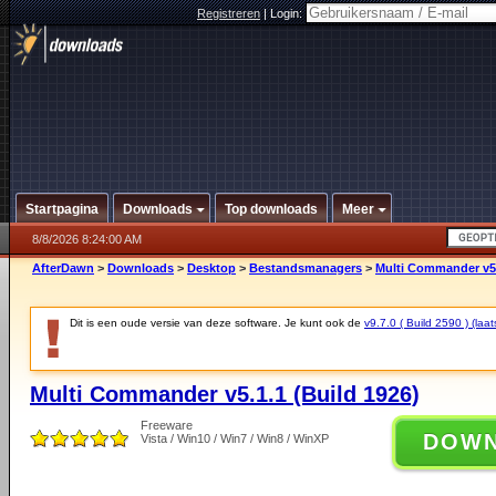
Registreren
|
Login:
Startpagina
Downloads
Top downloads
Meer
8/8/2026 8:24:00 AM
AfterDawn
>
Downloads
>
Desktop
>
Bestandsmanagers
>
Multi Commander v5.
Dit is een oude versie van deze software. Je kunt ook de
v9.7.0 ( Build 2590 ) (laat
Multi Commander v5.1.1 (Build 1926)
Freeware
DOW
Vista / Win10 / Win7 / Win8 / WinXP