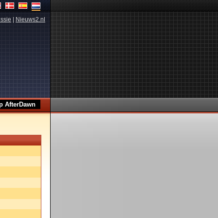
ssie
|
Nieuws2.nl