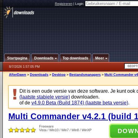
Registreren
|
Login:
Startpagina
Downloads
Top downloads
Meer
8/7/2026 1:57:05 PM
AfterDawn
>
Downloads
>
Desktop
>
Bestandsmanagers
>
Multi Commander v4.
Dit is een oude versie van deze software. Je kunt ook
(laatste stabiele versie)
downloaden.
of de
v4.9.0 Beta (Build 1874) (laatste beta versie)
.
Multi Commander v4.2.1 (build 
Freeware
DOW
Vista / Win10 / Win7 / Win8 / WinXP