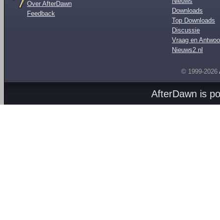
Nieuws
Over AfterDawn
Downloads
Feedback
Top Downloads
Discussie
Vraag en Antwoo
Nieuws2.nl
© 1999-2026
AfterDawn is p