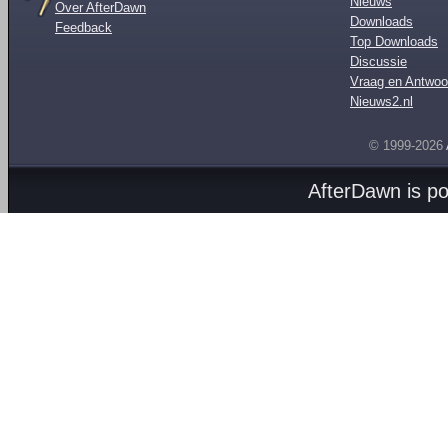
Nieuws
Over AfterDawn
Downloads
Feedback
Top Downloads
Discussie
Vraag en Antwoo
Nieuws2.nl
© 1999-2026
AfterDawn is p