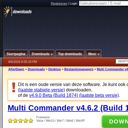
Registreren
|
Login:
Startpagina
Downloads
Top downloads
Meer
8/6/2026 8:05:18 PM
AfterDawn
>
Downloads
>
Desktop
>
Bestandsmanagers
>
Multi Commander v4.
Dit is een oude versie van deze software. Je kunt ook
(laatste stabiele versie)
downloaden.
of de
v4.9.0 Beta (Build 1874) (laatste beta versie)
.
Multi Commander v4.6.2 (Build 
Freeware
DOW
Vista / Win10 / Win7 / Win8 / WinXP