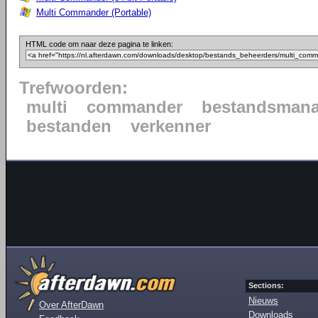
Multi Commander (Portable)
HTML code om naar deze pagina te linken:
Trefwoorden:
multi
commander
bestandsmana
bestanden
verkenner
Sections:
Nieuws
Over AfterDawn
Downloads