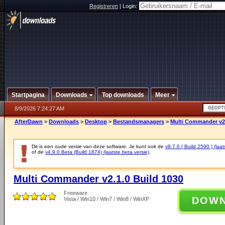
Registreren
|
Login:
Startpagina
Downloads
Top downloads
Meer
8/9/2026 7:24:27 AM
AfterDawn
>
Downloads
>
Desktop
>
Bestandsmanagers
>
Multi Commander v2.
Dit is een oude versie van deze software. Je kunt ook de
v9.7.0 ( Build 2590 ) (laat
of de
v4.9.0 Beta (Build 1874) (laatste beta versie)
.
Multi Commander v2.1.0 Build 1030
Freeware
DOW
Vista / Win10 / Win7 / Win8 / WinXP