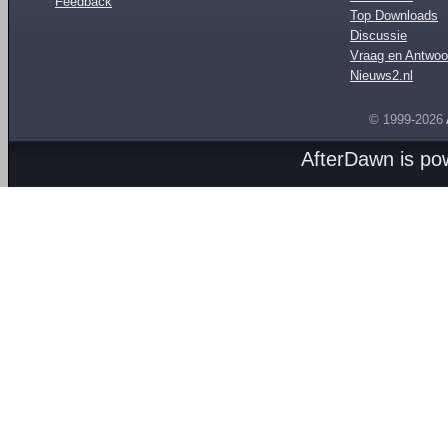
Feedback
Top Downloads
Discussie
Vraag en Antwoo
Nieuws2.nl
© 1999-2026
AfterDawn is p