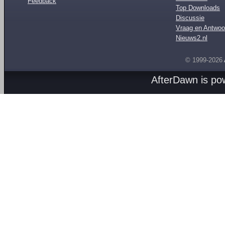
Feedback
Top Downloads
Discussie
Vraag en Antwoo
Nieuws2.nl
© 1999-2026
AfterDawn is p