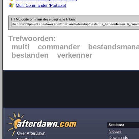
Multi Commander (Portable)
HTML code om naar deze pagina te linken:
Trefwoorden:
multi
commander
bestandsmana
bestanden
verkenner
Sections:
Nieuws
Over AfterDawn
Downloads