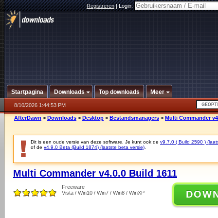
Registreren
|
Login:
Startpagina
Downloads
Top downloads
Meer
8/10/2026 1:44:53 PM
AfterDawn
>
Downloads
>
Desktop
>
Bestandsmanagers
>
Multi Commander v4.
Dit is een oude versie van deze software. Je kunt ook de
v9.7.0 ( Build 2590 ) (laat
of de
v4.9.0 Beta (Build 1874) (laatste beta versie)
.
Multi Commander v4.0.0 Build 1611
Freeware
DOW
Vista / Win10 / Win7 / Win8 / WinXP