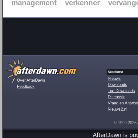
management
verkenner
vervang
Sections:
Nieuws
Over AfterDawn
Downloads
Feedback
Top Downloads
Discussie
Vraag en Antwoo
Nieuws2.nl
© 1999-2026
AfterDawn is p