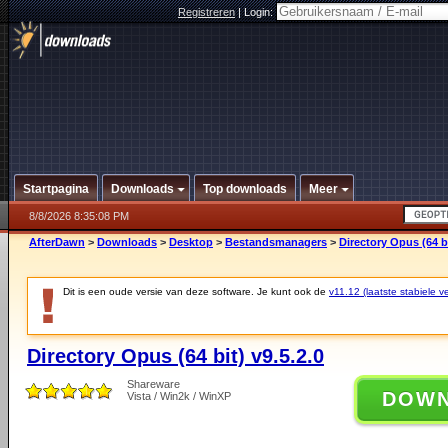
Registreren
|
Login:
Startpagina
Downloads
Top downloads
Meer
8/8/2026 8:35:08 PM
AfterDawn
>
Downloads
>
Desktop
>
Bestandsmanagers
>
Directory Opus (64 bi
Dit is een oude versie van deze software. Je kunt ook de
v11.12 (laatste stabiele ve
Directory Opus (64 bit) v9.5.2.0
Shareware
DOW
Vista / Win2k / WinXP