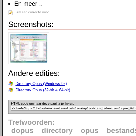
En meer ..
Stel een correctie voor
Screenshots:
Andere edities:
Directory Opus (Windows 9x)
Directory Opus (32-bit & 64-bit)
HTML code om naar deze pagina te linken:
Trefwoorden:
dopus
directory
opus
bestand