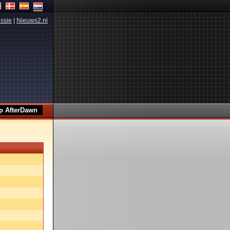
ssie
|
Nieuws2.nl