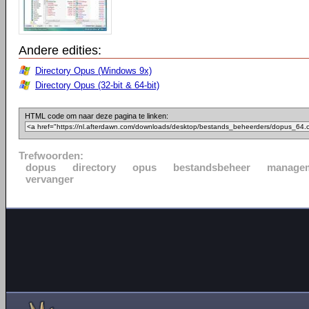
Andere edities:
Directory Opus (Windows 9x)
Directory Opus (32-bit & 64-bit)
HTML code om naar deze pagina te linken:
Trefwoorden:
dopus
directory
opus
bestandsbeheer
manage
vervanger