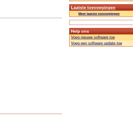
Laatste toevoegingen
Meer laatste toevoegingen
Help ons
Voeg nieuwe software toe
Voeg een software update toe