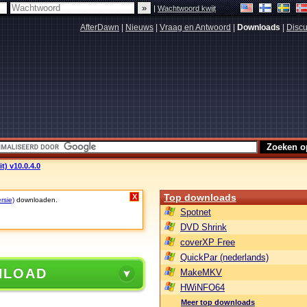
|
Wachtwoord kwijt
AfterDawn
|
Nieuws
|
Vraag en Antwoord
|
Downloads
|
Discu
t) v10.0.4.0
Top downloads
X
rsie)
downloaden.
Spotnet
DVD Shrink
coverXP Free
QuickPar (nederlands)
NLOAD
MakeMKV
HWiNFO64
Meer top downloads