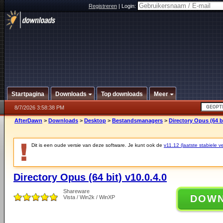
Registreren
|
Login:
Startpagina
Downloads
Top downloads
Meer
8/7/2026 3:58:38 PM
AfterDawn
>
Downloads
>
Desktop
>
Bestandsmanagers
>
Directory Opus (64 bi
Dit is een oude versie van deze software. Je kunt ook de
v11.12 (laatste stabiele ve
Directory Opus (64 bit) v10.0.4.0
Shareware
DOW
Vista / Win2k / WinXP