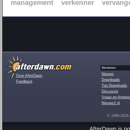
management
verkenner
vervang
Sections:
Nieuws
Over AfterDawn
Downloads
Feedback
Top Downloads
Discussie
Vraag en Antwoo
Nieuws2.nl
© 1999-2026
AfterDawn is p