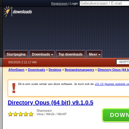
Registreren
|
Login:
Startpagina
Downloads
Top downloads
Meer
8/6/2026 2:11:17 AM
AfterDawn
>
Downloads
>
Desktop
>
Bestandsmanagers
>
Directory Opus (64 bi
Dit is een oude versie van deze software. Je kunt ook de
v11.12 (laatste stabiele ve
Directory Opus (64 bit) v9.1.0.5
Shareware
DOW
Vista / Win2k / WinXP