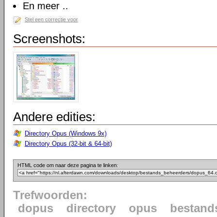
En meer ..
Stel een correctie voor
Screenshots:
Andere edities:
Directory Opus (Windows 9x)
Directory Opus (32-bit & 64-bit)
HTML code om naar deze pagina te linken:
Trefwoorden:
dopus
directory
opus
bestand