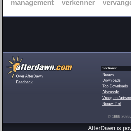
management
verkenner
vervang
Sections:
Nieuws
Over AfterDawn
Downloads
Feedback
Top Downloads
Discussie
Vraag en Antwoo
Nieuws2.nl
© 1999-2026
AfterDawn is p