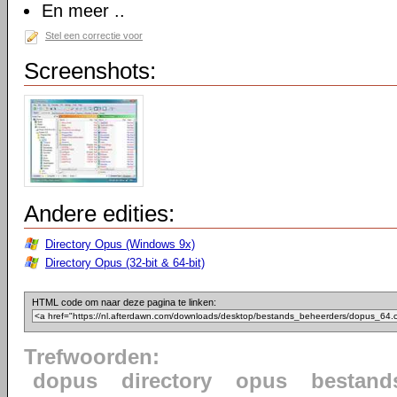
En meer ..
Stel een correctie voor
Screenshots:
Andere edities:
Directory Opus (Windows 9x)
Directory Opus (32-bit & 64-bit)
HTML code om naar deze pagina te linken:
Trefwoorden:
dopus
directory
opus
bestand