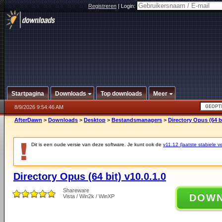
Registreren
|
Login:
Startpagina
Downloads
Top downloads
Meer
8/9/2026 9:54:46 AM
AfterDawn
>
Downloads
>
Desktop
>
Bestandsmanagers
>
Directory Opus (64 bi
Dit is een oude versie van deze software. Je kunt ook de
v11.12 (laatste stabiele ve
Directory Opus (64 bit) v10.0.1.0
Shareware
DOW
Vista / Win2k / WinXP