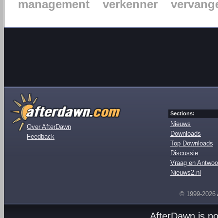
management
verkenner
vervang
Sections:
Nieuws
Over AfterDawn
Downloads
Feedback
Top Downloads
Discussie
Vraag en Antwoo
Nieuws2.nl
© 1999-2026
AfterDawn is p