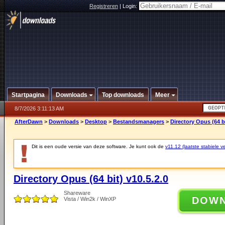
Registreren
|
Login:
Startpagina
Downloads
Top downloads
Meer
8/7/2026 3:11:13 AM
AfterDawn
>
Downloads
>
Desktop
>
Bestandsmanagers
>
Directory Opus (64 bi
Dit is een oude versie van deze software. Je kunt ook de
v11.12 (laatste stabiele ve
Directory Opus (64 bit) v10.5.2.0
Shareware
DOW
Vista / Win2k / WinXP