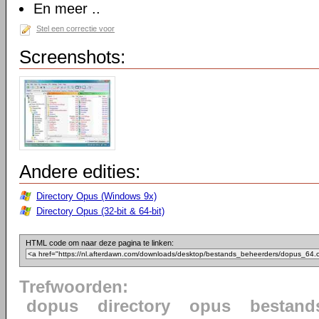
En meer ..
Stel een correctie voor
Screenshots:
Andere edities:
Directory Opus (Windows 9x)
Directory Opus (32-bit & 64-bit)
HTML code om naar deze pagina te linken:
Trefwoorden:
dopus
directory
opus
bestand