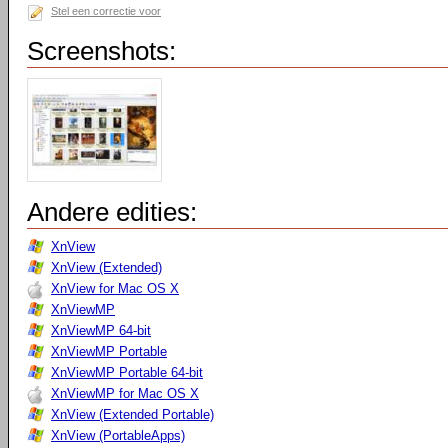
Stel een correctie voor
Screenshots:
Andere edities:
XnView
XnView (Extended)
XnView for Mac OS X
XnViewMP
XnViewMP 64-bit
XnViewMP Portable
XnViewMP Portable 64-bit
XnViewMP for Mac OS X
XnView (Extended Portable)
XnView (PortableApps)