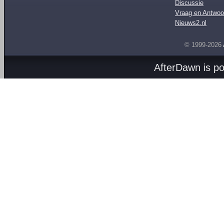
Discussie
Vraag en Antwoo
Nieuws2.nl
© 1999-2026
AfterDawn is p