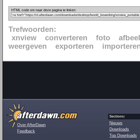
HTML code om naar deze pagina te linken:
Trefwoorden:
xnview
converteren
foto
afbee
weergeven
exporteren
importere
Sections:
Nieuws
Over AfterDawn
Downloads
Feedback
Top Downloads