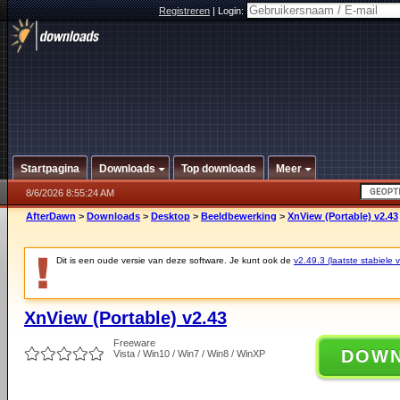
Registreren
|
Login:
Startpagina
Downloads
Top downloads
Meer
8/6/2026 8:55:24 AM
AfterDawn
>
Downloads
>
Desktop
>
Beeldbewerking
>
XnView (Portable) v2.43
Dit is een oude versie van deze software. Je kunt ook de
v2.49.3 (laatste stabiele v
XnView (Portable) v2.43
Freeware
DOW
Vista / Win10 / Win7 / Win8 / WinXP