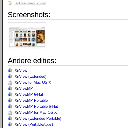
Stel een correctie voor
Screenshots:
Andere edities:
XnView
XnView (Extended)
XnView for Mac OS X
XnViewMP
XnViewMP 64-bit
XnViewMP Portable
XnViewMP Portable 64-bit
XnViewMP for Mac OS X
XnView (Extended Portable)
XnView (PortableApps)