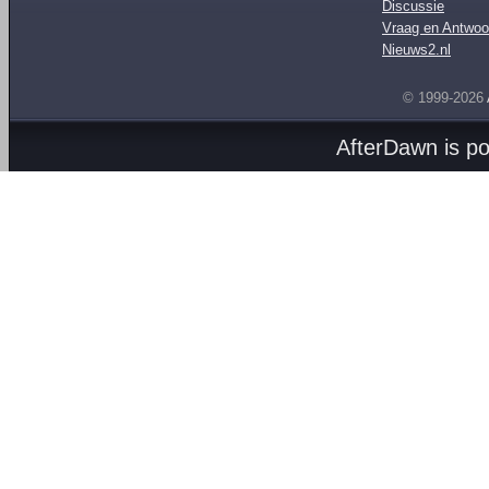
Discussie
Vraag en Antwoo
Nieuws2.nl
© 1999-2026
AfterDawn is p