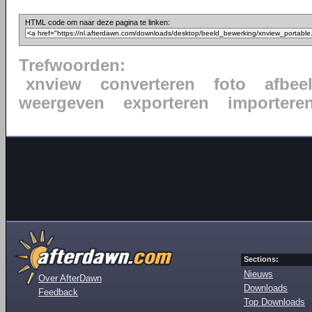
HTML code om naar deze pagina te linken:
Trefwoorden:
xnview
converteren
foto
afbee
weergeven
exporteren
importere
Sections:
Nieuws
Over AfterDawn
Downloads
Feedback
Top Downloads