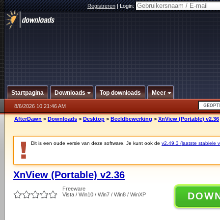
Registreren
|
Login:
Startpagina
Downloads
Top downloads
Meer
8/6/2026 10:21:46 AM
AfterDawn
>
Downloads
>
Desktop
>
Beeldbewerking
>
XnView (Portable) v2.36
Dit is een oude versie van deze software. Je kunt ook de
v2.49.3 (laatste stabiele v
XnView (Portable) v2.36
Freeware
DOW
Vista / Win10 / Win7 / Win8 / WinXP