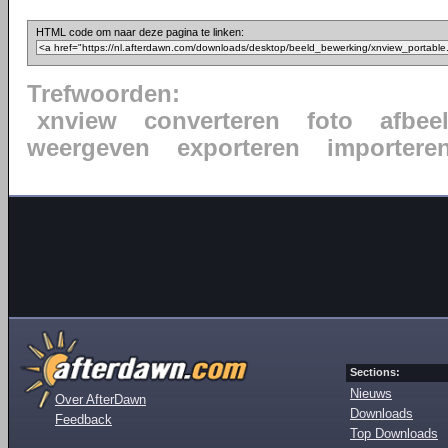
HTML code om naar deze pagina te linken:
Trefwoorden:
xnview
converteren
foto
afbee
weergeven
exporteren
importere
Sections:
Nieuws
Over AfterDawn
Downloads
Feedback
Top Downloads