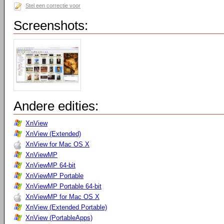
Stel een correctie voor
Screenshots:
Andere edities:
XnView
XnView (Extended)
XnView for Mac OS X
XnViewMP
XnViewMP 64-bit
XnViewMP Portable
XnViewMP Portable 64-bit
XnViewMP for Mac OS X
XnView (Extended Portable)
XnView (PortableApps)