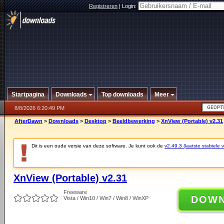
Registreren
|
Login:
Startpagina
Downloads
Top downloads
Meer
8/8/2026 6:20:49 PM
AfterDawn
>
Downloads
>
Desktop
>
Beeldbewerking
>
XnView (Portable) v2.31
Dit is een oude versie van deze software. Je kunt ook de
v2.49.3 (laatste stabiele v
XnView (Portable) v2.31
Freeware
DOW
Vista / Win10 / Win7 / Win8 / WinXP