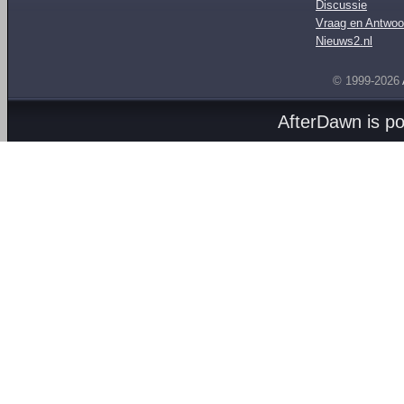
Discussie
Vraag en Antwoo
Nieuws2.nl
© 1999-2026
AfterDawn is p