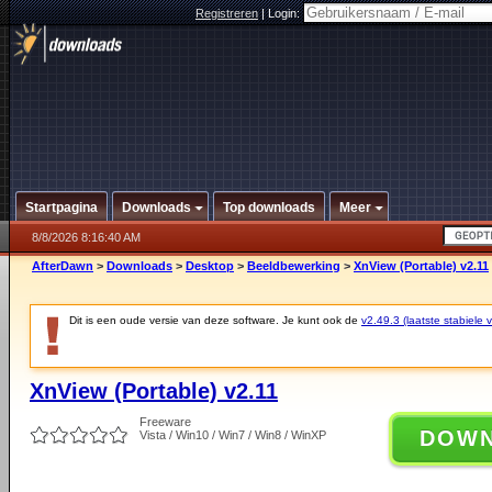
Registreren
|
Login:
Startpagina
Downloads
Top downloads
Meer
8/8/2026 8:16:40 AM
AfterDawn
>
Downloads
>
Desktop
>
Beeldbewerking
>
XnView (Portable) v2.11
Dit is een oude versie van deze software. Je kunt ook de
v2.49.3 (laatste stabiele v
XnView (Portable) v2.11
Freeware
DOW
Vista / Win10 / Win7 / Win8 / WinXP