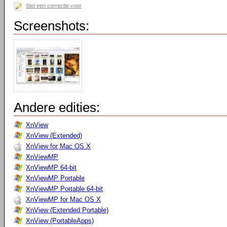
Stel een correctie voor
Screenshots:
Andere edities:
XnView
XnView (Extended)
XnView for Mac OS X
XnViewMP
XnViewMP 64-bit
XnViewMP Portable
XnViewMP Portable 64-bit
XnViewMP for Mac OS X
XnView (Extended Portable)
XnView (PortableApps)