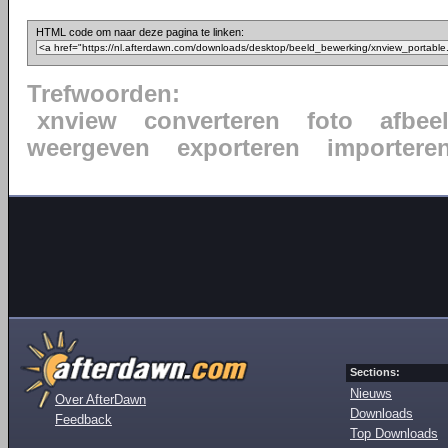
HTML code om naar deze pagina te linken:
Trefwoorden:
xnview
converteren
foto
afbee
weergeven
exporteren
importere
Sections:
Nieuws
Over AfterDawn
Downloads
Feedback
Top Downloads