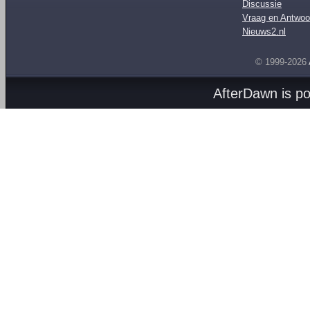
Discussie
Vraag en Antwoo
Nieuws2.nl
© 1999-2026
AfterDawn is p