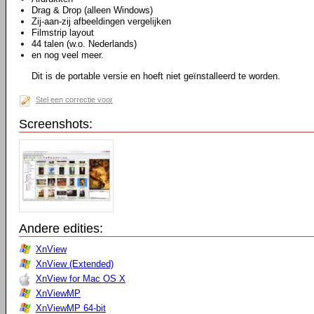
Drag & Drop (alleen Windows)
Zij-aan-zij afbeeldingen vergelijken
Filmstrip layout
44 talen (w.o. Nederlands)
en nog veel meer.
Dit is de portable versie en hoeft niet geïnstalleerd te worden.
Stel een correctie voor
Screenshots:
Andere edities:
XnView
XnView (Extended)
XnView for Mac OS X
XnViewMP
XnViewMP 64-bit