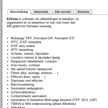
Beschrijving
Informatie
Alle versies
Reviews
XnView
is software om afbeeldingen te bekijken, te
organiseren en te bewerken en kan met meer dan
400 grafische formaten overweg.
Multipage TIFF, Animated GIF, Animated ICO
IPTC, EXIF metadata
EXIF auto rotatie
IPTC bewerking
Schalen, roteren, bijsnijden
Lossless roteren & bijsnijden (jpeg)
Aanpassen helederheid, contrast...
Auto levels, contrast
Het aantal kleuren aanpassen
Filters (blur, average, emboss, ...)
Effecten (lens, wave, ...)
Diashows met effecten
Batchverwerking
Aanmaken webpagina's
Schermafdrukken
Contactsheets aanmaken
Aanmaken of bewerken Multi-page bestand (TIFF, DCX, LDF)
TWAIN & WIA ondersteuning (alleen Windows)
Afdrukken