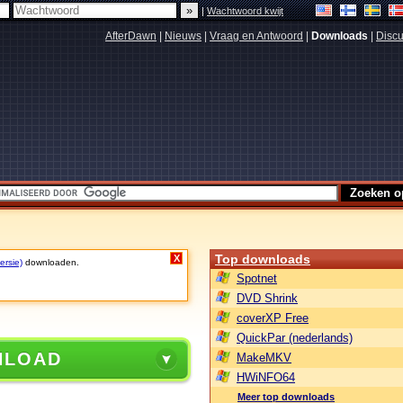
|
Wachtwoord kwijt
AfterDawn
|
Nieuws
|
Vraag en Antwoord
|
Downloads
|
Discu
Top downloads
X
ersie)
downloaden.
Spotnet
DVD Shrink
coverXP Free
QuickPar (nederlands)
NLOAD
MakeMKV
HWiNFO64
Meer top downloads