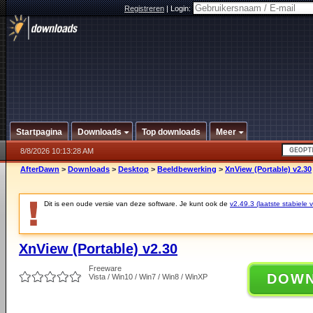
Registreren
|
Login:
Startpagina
Downloads
Top downloads
Meer
8/8/2026 10:13:28 AM
AfterDawn
>
Downloads
>
Desktop
>
Beeldbewerking
>
XnView (Portable) v2.30
Dit is een oude versie van deze software. Je kunt ook de
v2.49.3 (laatste stabiele v
XnView (Portable) v2.30
Freeware
DOW
Vista / Win10 / Win7 / Win8 / WinXP