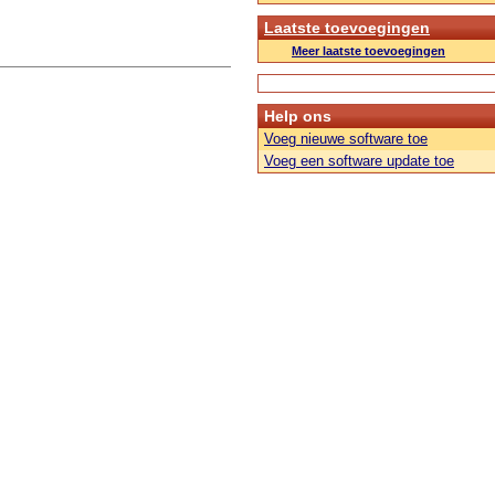
Laatste toevoegingen
Meer laatste toevoegingen
Help ons
Voeg nieuwe software toe
Voeg een software update toe