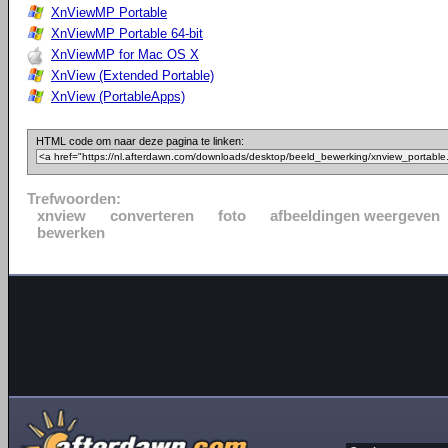
XnViewMP Portable
XnViewMP Portable 64-bit
XnViewMP for Mac OS X
XnView (Extended Portable)
XnView (PortableApps)
HTML code om naar deze pagina te linken:
Trefwoorden:
xnview
converteren
foto
afbeeldingen weergeven
bewerken