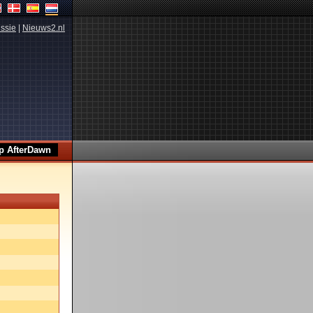
ssie
|
Nieuws2.nl