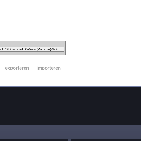
exporteren
importeren