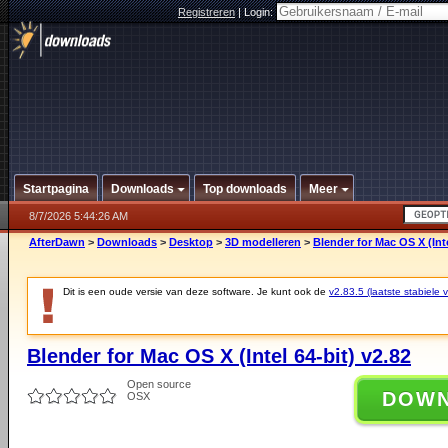
Registreren
|
Login:
Startpagina
Downloads
Top downloads
Meer
8/7/2026 5:44:26 AM
AfterDawn
>
Downloads
>
Desktop
>
3D modelleren
>
Blender for Mac OS X (Inte
Dit is een oude versie van deze software. Je kunt ook de
v2.83.5 (laatste stabiele v
Blender for Mac OS X (Intel 64-bit) v2.82
Open source
DOW
OSX