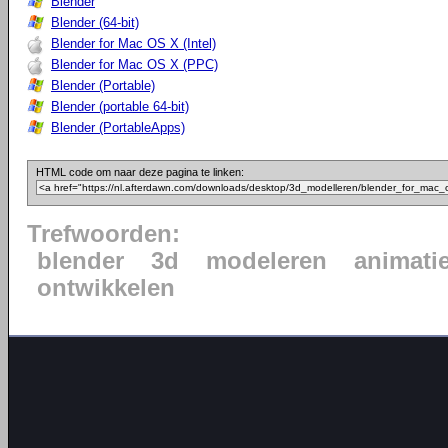
Blender
Blender (64-bit)
Blender for Mac OS X (Intel)
Blender for Mac OS X (PPC)
Blender (Portable)
Blender (portable 64-bit)
Blender (PortableApps)
HTML code om naar deze pagina te linken:
Trefwoorden:
blender
3d
modeleren
animati
ontwikkelen