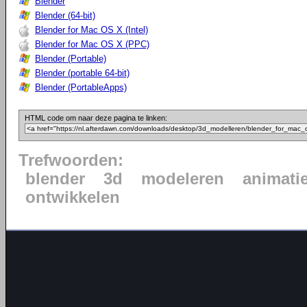
Blender
Blender (64-bit)
Blender for Mac OS X (Intel)
Blender for Mac OS X (PPC)
Blender (Portable)
Blender (portable 64-bit)
Blender (PortableApps)
HTML code om naar deze pagina te linken:
Trefwoorden:
blender
3d
modeleren
animati
ontwikkelen