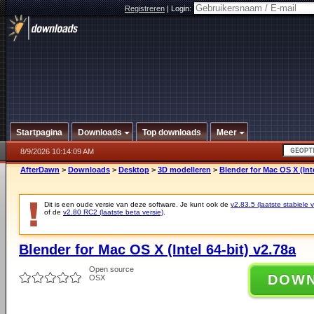
Registreren
|
Login:
Startpagina
Downloads
Top downloads
Meer
8/9/2026 10:14:09 AM
AfterDawn
>
Downloads
>
Desktop
>
3D modelleren
>
Blender for Mac OS X (Inte
Dit is een oude versie van deze software. Je kunt ook de
v2.83.5 (laatste stabiele v
of de
v2.80 RC2 (laatste beta versie)
.
Blender for Mac OS X (Intel 64-bit) v2.78a
Open source
DOW
OSX