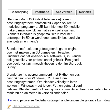
Beschrijving
Informatie
Alle versies
Reviews
Blender
(Mac OSX 64-bit Intel versie) is een
besturingssysteem onafhankelijk open-source 3d
modelleer programma. JE kunt hiermee 3D modellen
maken, maar ook 3D animaties en zelfs games.
Blenders interface is geoptimaliseerd voor het
ontwerpen in 3D en wordt voornamelijk bestuurd via
sneltoetsen en menu's.
Blender heeft ook een geïntegreerde game-engine
voor het maken van 3D games en interactie.
Ondanks dat het open-source software is, in Blender
ook geschikt voor professioneel gebruik. Een goed
voorbeeld van zijn mogelijkheden is de film Big Buck
Bunny.
Blender zelf is geprogrammeerd met Python en dus
beschikbaar voor Windows, OS X en Linux
besturingssystemen. Om blender volledig te laten
werken in Windows moet je ook Python geïnstalleerd
hebben. Blender heeft ook een grote community en heeft ook vele tutorials
renderen en animeren in verschillende talen.
Hier
vind je diverse Nederlandstalige handleidingen die je gratis kunt do
Stel een correctie voor