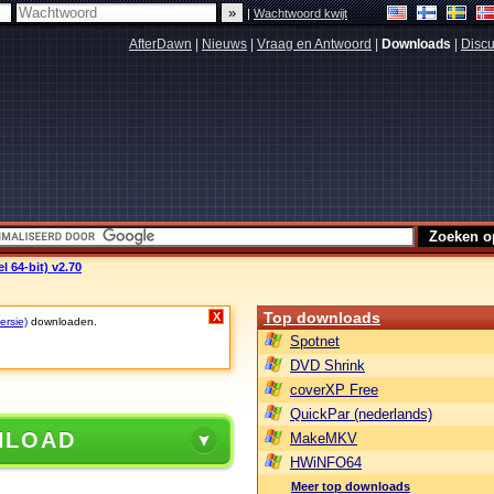
|
Wachtwoord kwijt
AfterDawn
|
Nieuws
|
Vraag en Antwoord
|
Downloads
|
Discu
l 64-bit) v2.70
Top downloads
X
ersie)
downloaden.
Spotnet
DVD Shrink
coverXP Free
QuickPar (nederlands)
NLOAD
MakeMKV
HWiNFO64
Meer top downloads