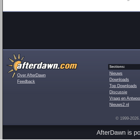
Sections:
Nieuws
Over AfterDawn
Downloads
Feedback
Top Downloads
Discussie
Vraag en Antwoo
Nieuws2.nl
© 1999-2026
AfterDawn is p