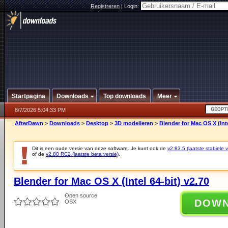
Registreren
|
Login:
Startpagina
Downloads
Top downloads
Meer
8/7/2026 5:04:33 PM
AfterDawn
>
Downloads
>
Desktop
>
3D modelleren
>
Blender for Mac OS X (Inte
Dit is een oude versie van deze software. Je kunt ook de
v2.83.5 (laatste stabiele v
of de
v2.80 RC2 (laatste beta versie)
.
Blender for Mac OS X (Intel 64-bit) v2.70
Open source
DOW
OSX