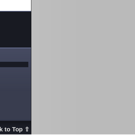
k to Top ⇧