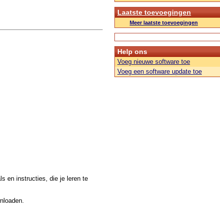
Laatste toevoegingen
Meer laatste toevoegingen
Help ons
Voeg nieuwe software toe
Voeg een software update toe
 en instructies, die je leren te
wnloaden.