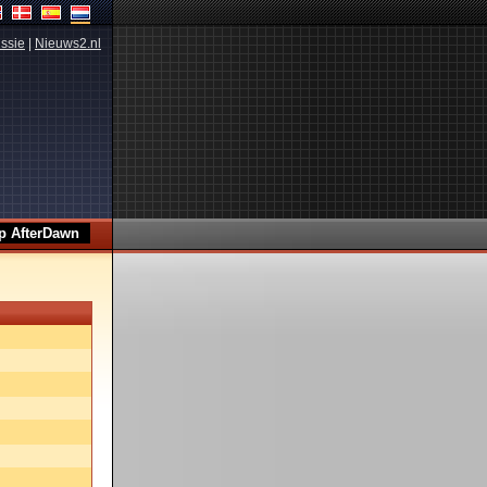
ssie
|
Nieuws2.nl