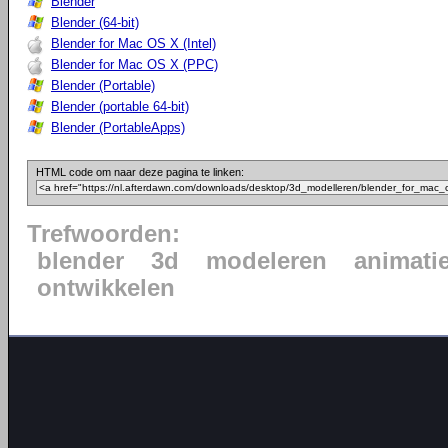
Blender
Blender (64-bit)
Blender for Mac OS X (Intel)
Blender for Mac OS X (PPC)
Blender (Portable)
Blender (portable 64-bit)
Blender (PortableApps)
HTML code om naar deze pagina te linken:
Trefwoorden:
blender
3d
modeleren
animati
ontwikkelen