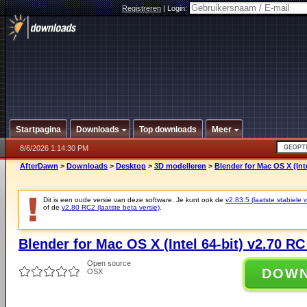
Registreren
|
Login:
Startpagina
Downloads
Top downloads
Meer
8/6/2026 1:14:30 PM
AfterDawn
>
Downloads
>
Desktop
>
3D modelleren
>
Blender for Mac OS X (Inte
Dit is een oude versie van deze software. Je kunt ook de
v2.83.5 (laatste stabiele v
of de
v2.80 RC2 (laatste beta versie)
.
Blender for Mac OS X (Intel 64-bit) v2.70 RC
Open source
DOW
OSX