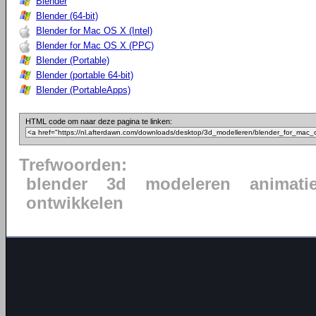
Blender
Blender (64-bit)
Blender for Mac OS X (Intel)
Blender for Mac OS X (PPC)
Blender (Portable)
Blender (portable 64-bit)
Blender (PortableApps)
HTML code om naar deze pagina te linken:
Trefwoorden:
blender
3d
modeleren
animati
ontwikkelen