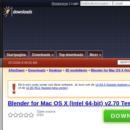
Registreren
|
Login:
Startpagina
Downloads
Top downloads
Meer
8/7/2026 8:49:52 AM
AfterDawn
>
Downloads
>
Desktop
>
3D modelleren
>
Blender for Mac OS X (Inte
Dit is een oude versie van deze software. Je kunt ook de
v2.83.5 (laatste stabiele v
of de
v2.80 RC2 (laatste beta versie)
.
Blender for Mac OS X (Intel 64-bit) v2.70 Tes
Open source
DOW
OSX