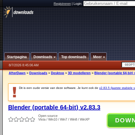
Registreren
|
Login:
Startpagina
Downloads
Top downloads
Meer
8/7/2026 8:45:06 AM
AfterDawn
>
Downloads
>
Desktop
>
3D modelleren
>
Blender (portable 64-bit) 
Dit is een oude versie van deze software. Je kunt ook de
v2.83.5 (laatste stabiele v
Blender (portable 64-bit) v2.83.3
Open source
DOW
Vista / Win10 / Win7 / Win8 / WinXP