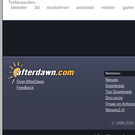
Trefwoorden:
blender
3d
modeleren
animatie
render
game
Sections:
Nieuws
Over AfterDawn
Downloads
Feedback
Top Downloads
Discussie
Vraag en Antwoo
Nieuws2.nl
© 1999-2026