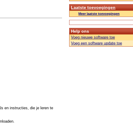
Laatste toevoegingen
Meer laatste toevoegingen
Help ons
Voeg nieuwe software toe
Voeg een software update toe
 en instructies, die je leren te
wnloaden.