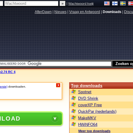
|
Wachtwoord kwijt
AfterDawn
|
Nieuws
|
Vraag en Antwoord
|
Downloads
|
Discu
 v2.74 RC 4
Top downloads
X
ersie)
downloaden.
Spotnet
DVD Shrink
coverXP Free
QuickPar (nederlands)
NLOAD
MakeMKV
HWiNFO64
Meer top downloads