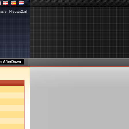
ssie
|
Nieuws2.nl