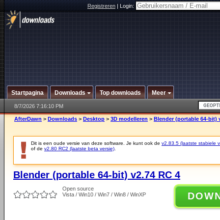
Registreren
|
Login:
Startpagina
Downloads
Top downloads
Meer
8/7/2026 7:16:10 PM
AfterDawn
>
Downloads
>
Desktop
>
3D modelleren
>
Blender (portable 64-bit)
Dit is een oude versie van deze software. Je kunt ook de
v2.83.5 (laatste stabiele v
of de
v2.80 RC2 (laatste beta versie)
.
Blender (portable 64-bit) v2.74 RC 4
Open source
DOW
Vista / Win10 / Win7 / Win8 / WinXP