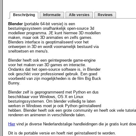
Beschrijving
Informatie
Alle versies
Reviews
Blender
(portable 64-bit versie) is een
besturingssysteem onafhankelijk open-source 3d
modelleer programma. JE kunt hiermee 3D modellen
maken, maar ook 3D animaties en zelfs games.
Blenders interface is geoptimaliseerd voor het
ontwerpen in 3D en wordt voornamelijk bestuurd via
sneltoetsen en menu's.
Blender heeft ook een geïntegreerde game-engine
voor het maken van 3D games en interactie.
Ondanks dat het open-source software is, in Blender
ook geschikt voor professioneel gebruik. Een goed
voorbeeld van zijn mogelijkheden is de film Big Buck
Bunny.
Blender zelf is geprogrammeerd met Python en dus
beschikbaar voor Windows, OS X en Linux
besturingssystemen. Om blender volledig te laten
werken in Windows moet je ook Python geïnstalleerd
hebben. Blender heeft ook een grote community en heeft ook vele tutorials
renderen en animeren in verschillende talen.
Hier
vind je diverse Nederlandstalige handleidingen die je gratis kunt do
Dit is de portable versie en hoeft niet geïnstalleerd te worden.