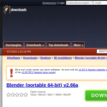
Registreren
|
Login:
Startpagina
Downloads
Top downloads
Meer
8/7/2026 1:53:18 PM
AfterDawn
>
Downloads
>
Desktop
>
3D modelleren
>
Blender (portable 64-bit) 
Dit is een oude versie van deze software. Je kunt ook de
v2.83.5 (laatste stabiele v
of de
v2.80 RC2 (laatste beta versie)
.
Blender (portable 64-bit) v2.66a
Open source
DOW
Vista / Win10 / Win7 / Win8 / WinXP