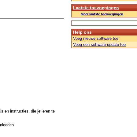
Laatste toevoegingen
Meer laatste toevoegingen
Help ons
Voeg nieuwe software toe
Voeg een software update toe
 en instructies, die je leren te
wnloaden.