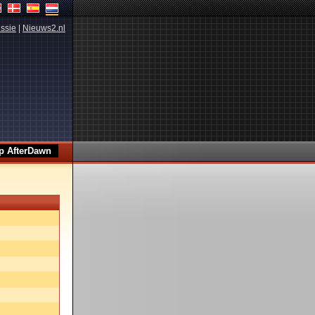
ssie
|
Nieuws2.nl