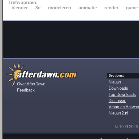
Trefwoorden:
blender
3d
modeleren
animatie
render
game
Sections:
Nieuws
Over AfterDawn
Downloads
Feedback
Top Downloads
Discussie
Vraag en Antwoo
Nieuws2.nl
© 1999-2026