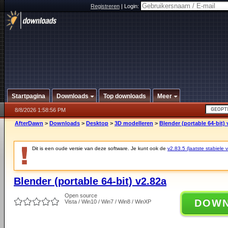
Registreren
|
Login:
Startpagina
Downloads
Top downloads
Meer
8/8/2026 1:58:56 PM
AfterDawn
>
Downloads
>
Desktop
>
3D modelleren
>
Blender (portable 64-bit) 
Dit is een oude versie van deze software. Je kunt ook de
v2.83.5 (laatste stabiele v
Blender (portable 64-bit) v2.82a
Open source
DOW
Vista / Win10 / Win7 / Win8 / WinXP