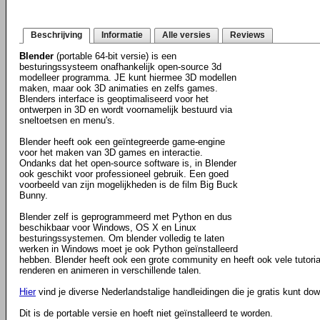
Beschrijving
Informatie
Alle versies
Reviews
Blender
(portable 64-bit versie) is een
besturingssysteem onafhankelijk open-source 3d
modelleer programma. JE kunt hiermee 3D modellen
maken, maar ook 3D animaties en zelfs games.
Blenders interface is geoptimaliseerd voor het
ontwerpen in 3D en wordt voornamelijk bestuurd via
sneltoetsen en menu's.
Blender heeft ook een geïntegreerde game-engine
voor het maken van 3D games en interactie.
Ondanks dat het open-source software is, in Blender
ook geschikt voor professioneel gebruik. Een goed
voorbeeld van zijn mogelijkheden is de film Big Buck
Bunny.
Blender zelf is geprogrammeerd met Python en dus
beschikbaar voor Windows, OS X en Linux
besturingssystemen. Om blender volledig te laten
werken in Windows moet je ook Python geïnstalleerd
hebben. Blender heeft ook een grote community en heeft ook vele tutorials
renderen en animeren in verschillende talen.
Hier
vind je diverse Nederlandstalige handleidingen die je gratis kunt do
Dit is de portable versie en hoeft niet geïnstalleerd te worden.