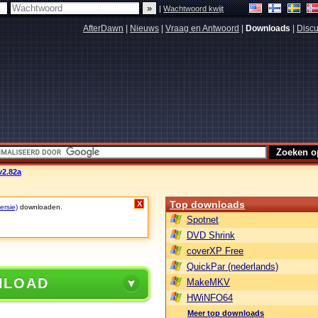
|
Wachtwoord kwijt
AfterDawn
|
Nieuws
|
Vraag en Antwoord
|
Downloads
|
Discu
v2.82a
Top downloads
X
ersie)
downloaden.
Spotnet
DVD Shrink
coverXP Free
QuickPar (nederlands)
NLOAD
MakeMKV
HWiNFO64
Meer top downloads