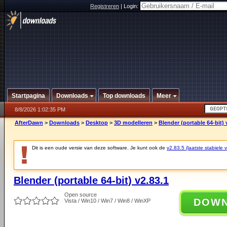
Registreren
|
Login:
Startpagina
Downloads
Top downloads
Meer
8/8/2026 1:02:35 PM
AfterDawn
>
Downloads
>
Desktop
>
3D modelleren
>
Blender (portable 64-bit) 
Dit is een oude versie van deze software. Je kunt ook de
v2.83.5 (laatste stabiele v
Blender (portable 64-bit) v2.83.1
Open source
DOW
Vista / Win10 / Win7 / Win8 / WinXP