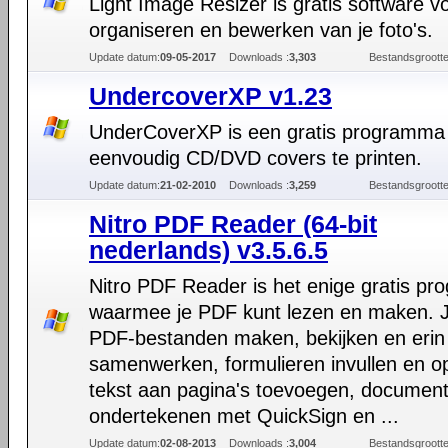
Light Image Resizer is gratis software v
organiseren en bewerken van je foto's.
Update datum:
09-05-2017
Downloads :
3,303
Bestandsgrootte
UndercoverXP v1.23
UnderCoverXP is een gratis programm
eenvoudig CD/DVD covers te printen.
Update datum:
21-02-2010
Downloads :
3,259
Bestandsgrootte
Nitro PDF Reader (64-bit
nederlands) v3.5.6.5
Nitro PDF Reader is het enige gratis p
waarmee je PDF kunt lezen en maken. J
PDF-bestanden maken, bekijken en erin
samenwerken, formulieren invullen en o
tekst aan pagina's toevoegen, documen
ondertekenen met QuickSign en ...
Update datum:
02-08-2013
Downloads :
3,004
Bestandsgrootte