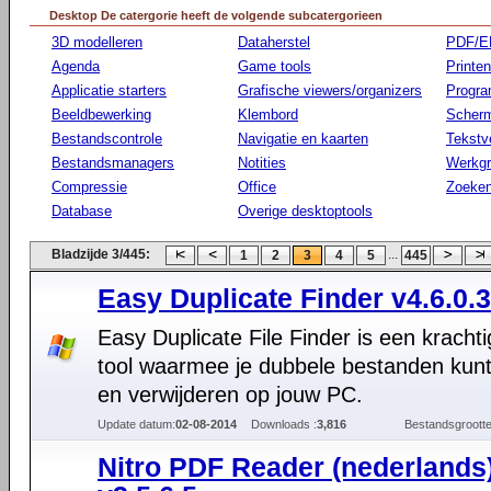
Desktop De catergorie heeft de volgende subcatergorieen
3D modelleren
Dataherstel
PDF/E
Agenda
Game tools
Printen
Applicatie starters
Grafische viewers/organizers
Progr
Beeldbewerking
Klembord
Scherm
Bestandscontrole
Navigatie en kaarten
Tekstv
Bestandsmanagers
Notities
Werkg
Compressie
Office
Zoeke
Database
Overige desktoptools
Bladzijde 3/445:
...
1
2
3
4
5
445
Easy Duplicate Finder v4.6.0.
Easy Duplicate File Finder is een krachti
tool waarmee je dubbele bestanden kunt
en verwijderen op jouw PC.
Update datum:
02-08-2014
Downloads :
3,816
Bestandsgrootte
Nitro PDF Reader (nederlands