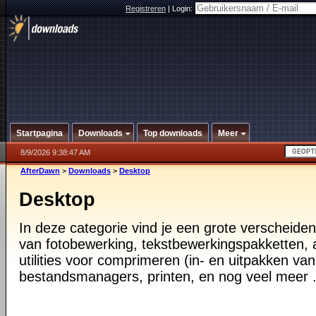
Registreren
|
Login:
Startpagina
Downloads
Top downloads
Meer
8/9/2026 9:38:47 AM
AfterDawn
>
Downloads
>
Desktop
Desktop
In deze categorie vind je een grote verscheiden
van fotobewerking, tekstbewerkingspakketten, a
utilities voor comprimeren (in- en uitpakken va
bestandsmanagers, printen, en nog veel meer .