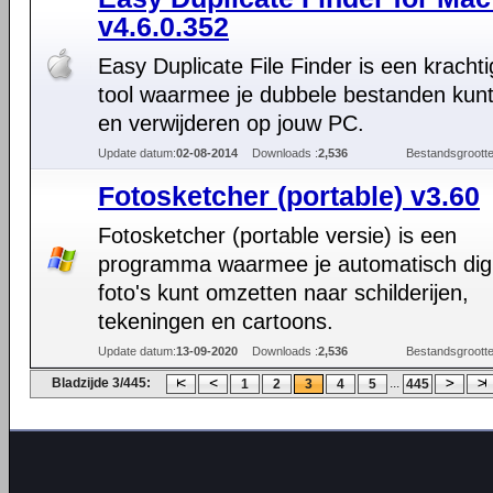
v4.6.0.352
Easy Duplicate File Finder is een krachti
tool waarmee je dubbele bestanden kunt
en verwijderen op jouw PC.
Update datum:
02-08-2014
Downloads :
2,536
Bestandsgrootte
Fotosketcher (portable) v3.60
Fotosketcher (portable versie) is een
programma waarmee je automatisch digi
foto's kunt omzetten naar schilderijen,
tekeningen en cartoons.
Update datum:
13-09-2020
Downloads :
2,536
Bestandsgrootte
Bladzijde 3/445:
...
1
2
3
4
5
445