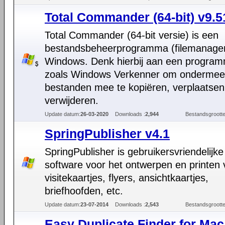
Total Commander (64-bit) v9.5
Total Commander (64-bit versie) is een
bestandsbeheerprogramma (filemanager
Windows. Denk hierbij aan een progra
zoals Windows Verkenner om ondermee
bestanden mee te kopiëren, verplaatsen 
verwijderen.
Update datum:
26-03-2020
Downloads :
2,944
Bestandsgrootte
SpringPublisher v4.1
SpringPublisher is gebruikersvriendelijke
software voor het ontwerpen en printen
visitekaartjes, flyers, ansichtkaartjes,
briefhoofden, etc.
Update datum:
23-07-2014
Downloads :
2,543
Bestandsgrootte
Easy Duplicate Finder for Ma