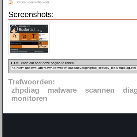
Stel een correctie voor
Screenshots:
HTML code om naar deze pagina te linken:
Trefwoorden:
zhpdiag
malware
scannen
dia
monitoren