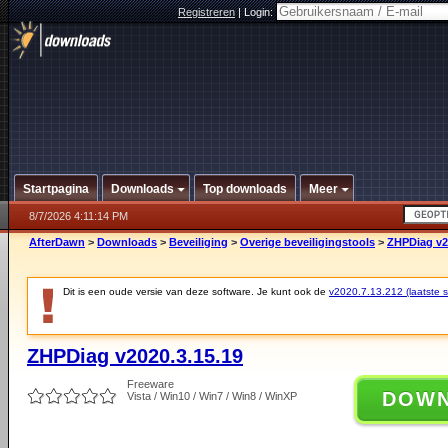
Registreren
|
Login:
Startpagina
Downloads
Top downloads
Meer
8/7/2026 4:11:14 PM
AfterDawn
>
Downloads
>
Beveiliging
>
Overige beveiligingstools
>
ZHPDiag v2
Dit is een oude versie van deze software. Je kunt ook de
v2020.7.13.212 (laatste st
ZHPDiag v2020.3.15.19
Freeware
DOW
Vista / Win10 / Win7 / Win8 / WinXP