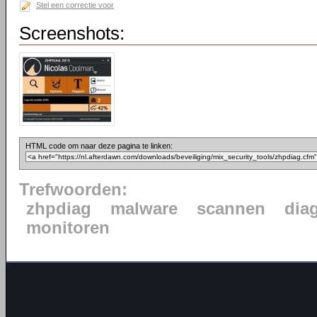
Stel een correctie voor
Screenshots:
HTML code om naar deze pagina te linken:
Trefwoorden:
zhpdiag
malware
scannen
dia
monitoren