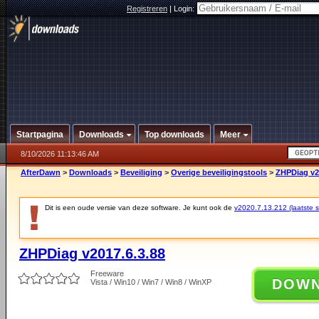
Registreren
|
Login:
Startpagina
Downloads
Top downloads
Meer
8/10/2026 11:13:46 AM
AfterDawn
>
Downloads
>
Beveiliging
>
Overige beveiligingstools
>
ZHPDiag v2
Dit is een oude versie van deze software. Je kunt ook de
v2020.7.13.212 (laatste st
ZHPDiag v2017.6.3.88
Freeware
DOW
Vista / Win10 / Win7 / Win8 / WinXP