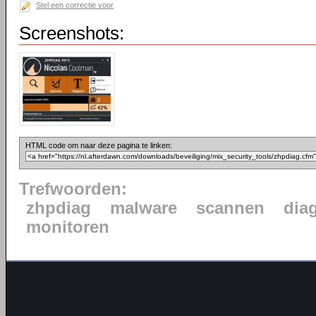
Stel een correctie voor
Screenshots:
HTML code om naar deze pagina te linken:
Trefwoorden:
zhpdiag
malware
scannen
dia
monitoren