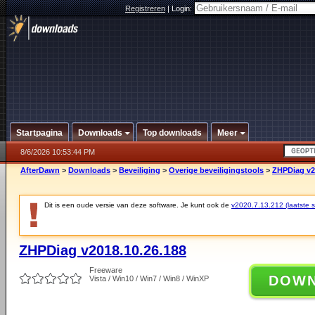
Registreren
|
Login:
Startpagina
Downloads
Top downloads
Meer
8/6/2026 10:53:44 PM
AfterDawn
>
Downloads
>
Beveiliging
>
Overige beveiligingstools
>
ZHPDiag v2
Dit is een oude versie van deze software. Je kunt ook de
v2020.7.13.212 (laatste st
ZHPDiag v2018.10.26.188
Freeware
DOW
Vista / Win10 / Win7 / Win8 / WinXP