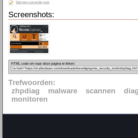
Stel een correctie voor
Screenshots:
HTML code om naar deze pagina te linken:
Trefwoorden:
zhpdiag
malware
scannen
dia
monitoren