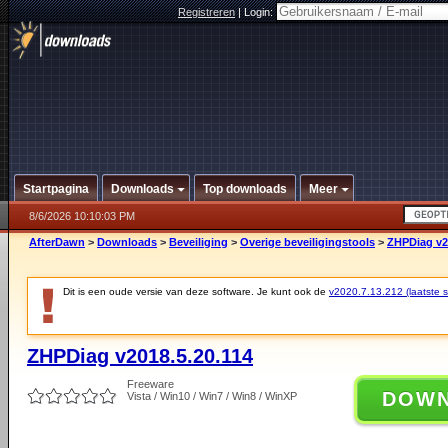
Registreren
|
Login:
Startpagina
Downloads
Top downloads
Meer
8/6/2026 10:10:03 PM
AfterDawn
>
Downloads
>
Beveiliging
>
Overige beveiligingstools
>
ZHPDiag v2
Dit is een oude versie van deze software. Je kunt ook de
v2020.7.13.212 (laatste st
ZHPDiag v2018.5.20.114
Freeware
DOW
Vista / Win10 / Win7 / Win8 / WinXP