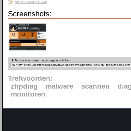
Stel een correctie voor
Screenshots:
HTML code om naar deze pagina te linken:
Trefwoorden:
zhpdiag
malware
scannen
dia
monitoren