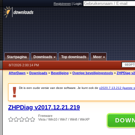
Registreren
|
Login:
Startpagina
Downloads
Top downloads
Meer
8/7/2026 2:00:14 PM
AfterDawn
>
Downloads
>
Beveiliging
>
Overige beveiligingstools
>
ZHPDiag v2
Dit is een oude versie van deze software. Je kunt ook de
v2020.7.13.212 (laatste st
ZHPDiag v2017.12.21.219
Freeware
DOW
Vista / Win10 / Win7 / Win8 / WinXP