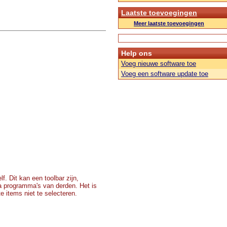
Laatste toevoegingen
Meer laatste toevoegingen
Help ons
Voeg nieuwe software toe
Voeg een software update toe
lf. Dit kan een toolbar zijn,
a programma's van derden. Het is
e items niet te selecteren.