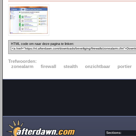
HTML code om naar deze pagina te linken:
Trefwoorden:
zonealarm
firewall
stealth
onzichtbaar
portier
Sections: