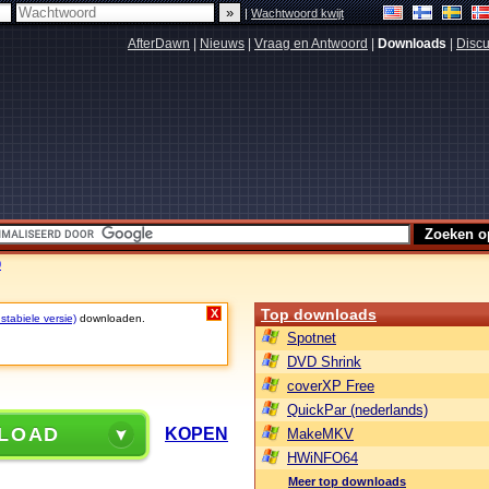
|
Wachtwoord kwijt
AfterDawn
|
Nieuws
|
Vraag en Antwoord
|
Downloads
|
Discu
0
Top downloads
X
stabiele versie)
downloaden.
Spotnet
DVD Shrink
coverXP Free
QuickPar (nederlands)
LOAD
KOPEN
MakeMKV
HWiNFO64
Meer top downloads