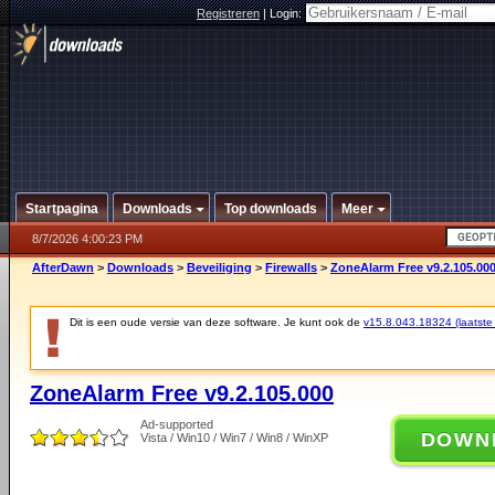
Registreren
|
Login:
Startpagina
Downloads
Top downloads
Meer
8/7/2026 4:00:23 PM
AfterDawn
>
Downloads
>
Beveiliging
>
Firewalls
>
ZoneAlarm Free v9.2.105.00
Dit is een oude versie van deze software. Je kunt ook de
v15.8.043.18324 (laatste 
ZoneAlarm Free v9.2.105.000
Ad-supported
DOWN
Vista / Win10 / Win7 / Win8 / WinXP