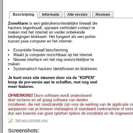
Beschrijving
Informatie
Alle versies
Reviews
ZoneAlarm
is een gebruikersvriendelijke firewall die
hackers tegenhoudt, spyware verhindert contact te
maken met het internet en verder onbekende
bedreigingen blokkeert. Het fungeert als een portier
tussen jouw computer en het internet.
Essentiële firewall bescherming
Maakt je computer onzichtbaar op het internet
Nieuwe interface om het nog overzichtelijker te
maken
Systematisch hackers identificeren en blokkeren.
Je kunt onze site steunen door via de "KOPEN"
knop de pro-versie aan te schaffen, met nog veel
meer features.
OPMERKING!
Deze software wordt ondersteund
door reclame en wil graag software van derden
installeren, die niet noodzakelijk zijn voor de werking van de applicatie ze
aanpassen van je browser startpagina of standaard zoekmachine of extr
dus een kwestie van goed opletten tijdens de installatie en de ongewenst
Stel een correctie voor
Screenshots: