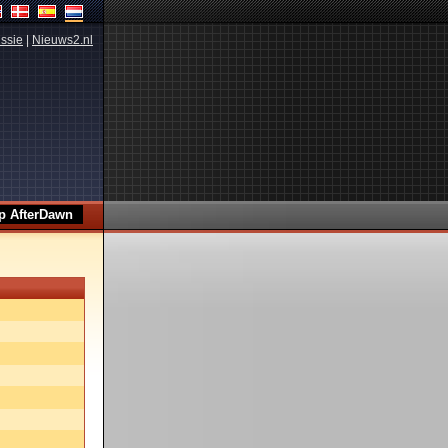
ssie
|
Nieuws2.nl