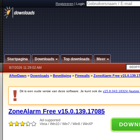
Registreren
|
Login:
Startpagina
Downloads
Top downloads
Meer
8/7/2026 11:29:02 AM
AfterDawn
>
Downloads
>
Beveiliging
>
Firewalls
>
ZoneAlarm Free v15.0.139.1
Dit is een oude versie van deze software. Je kunt ook de
v15.8.043.18324 (laatste 
ZoneAlarm Free v15.0.139.17085
Ad-supported
DOWN
Vista / Win10 / Win7 / Win8 / WinXP