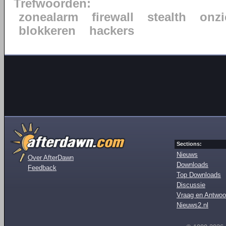
Trefwoorden:
zonealarm
firewall
stealth
onzi
blokkeren
hackers
Sections:
Nieuws
Over AfterDawn
Downloads
Feedback
Top Downloads
Discussie
Vraag en Antwoo
Nieuws2.nl