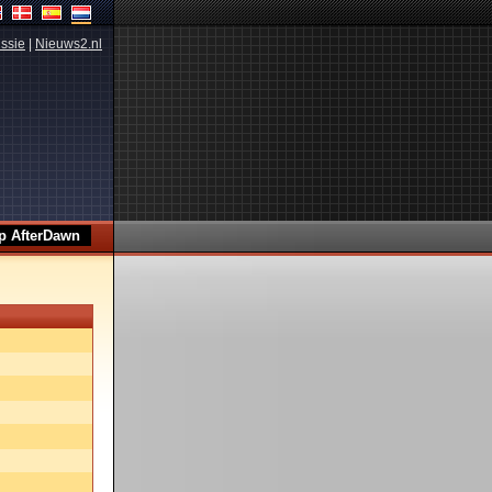
ssie
|
Nieuws2.nl