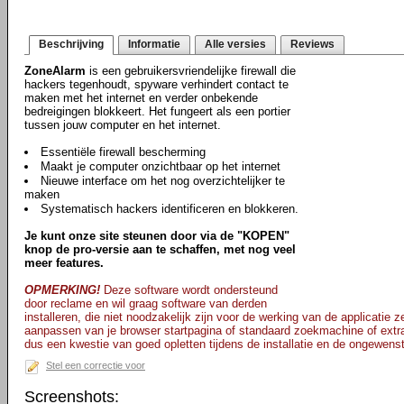
Beschrijving
Informatie
Alle versies
Reviews
ZoneAlarm
is een gebruikersvriendelijke firewall die
hackers tegenhoudt, spyware verhindert contact te
maken met het internet en verder onbekende
bedreigingen blokkeert. Het fungeert als een portier
tussen jouw computer en het internet.
Essentiële firewall bescherming
Maakt je computer onzichtbaar op het internet
Nieuwe interface om het nog overzichtelijker te
maken
Systematisch hackers identificeren en blokkeren.
Je kunt onze site steunen door via de "KOPEN"
knop de pro-versie aan te schaffen, met nog veel
meer features.
OPMERKING!
Deze software wordt ondersteund
door reclame en wil graag software van derden
installeren, die niet noodzakelijk zijn voor de werking van de applicatie ze
aanpassen van je browser startpagina of standaard zoekmachine of extr
dus een kwestie van goed opletten tijdens de installatie en de ongewenst
Stel een correctie voor
Screenshots: