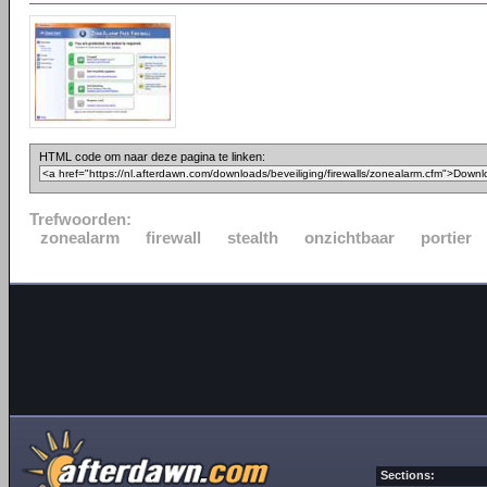
HTML code om naar deze pagina te linken:
Trefwoorden:
zonealarm
firewall
stealth
onzichtbaar
portier
Sections: