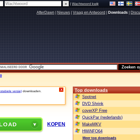
|
Wachtwoord kwijt
AfterDawn
|
Nieuws
|
Vraag en Antwoord
|
Downloads
|
Discu
00
Top downloads
X
stabiele versie)
downloaden.
Spotnet
DVD Shrink
coverXP Free
QuickPar (nederlands)
LOAD
KOPEN
MakeMKV
HWiNFO64
Meer top downloads