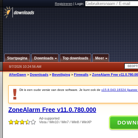
Registreren
|
Login:
Startpagina
Downloads
Top downloads
Meer
8/7/2026 10:24:56 AM
AfterDawn
>
Downloads
>
Beveiliging
>
Firewalls
>
ZoneAlarm Free v11.0.780.0
Dit is een oude versie van deze software. Je kunt ook de
v15.8.043.18324 (laatste 
ZoneAlarm Free v11.0.780.000
Ad-supported
DOWN
Vista / Win10 / Win7 / Win8 / WinXP