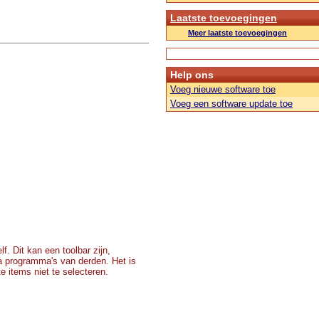
Laatste toevoegingen
Meer laatste toevoegingen
Help ons
Voeg nieuwe software toe
Voeg een software update toe
lf. Dit kan een toolbar zijn,
a programma's van derden. Het is
e items niet te selecteren.