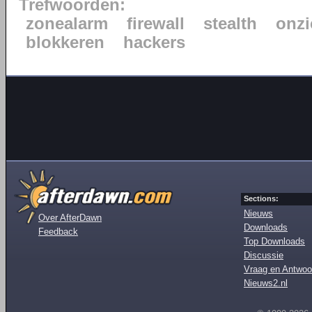
Trefwoorden:
zonealarm
firewall
stealth
onzi
blokkeren
hackers
Sections:
Nieuws
Over AfterDawn
Downloads
Feedback
Top Downloads
Discussie
Vraag en Antwoo
Nieuws2.nl