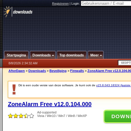
Registreren
|
Login:
Startpagina
Downloads
Top downloads
Meer
8/8/2026 2:34:32 AM
AfterDawn
>
Downloads
>
Beveiliging
>
Firewalls
>
ZoneAlarm Free v12.0.104.0
Dit is een oude versie van deze software. Je kunt ook de
v15.8.043.18324 (laatste 
ZoneAlarm Free v12.0.104.000
Ad-supported
DOWN
Vista / Win10 / Win7 / Win8 / WinXP