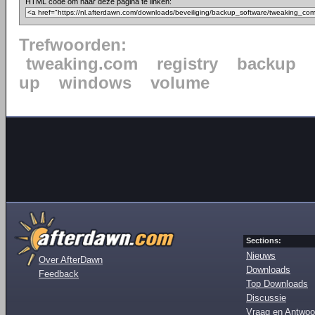
HTML code om naar deze pagina te linken:
Trefwoorden:
tweaking.com
registry
backup
up
windows
volume
Sections:
Nieuws
Over AfterDawn
Downloads
Feedback
Top Downloads
Discussie
Vraag en Antwoo