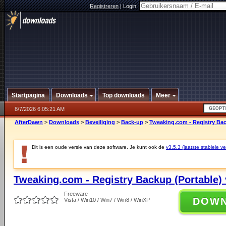
Registreren
|
Login:
Startpagina
Downloads
Top downloads
Meer
8/7/2026 6:05:21 AM
AfterDawn
>
Downloads
>
Beveiliging
>
Back-up
>
Tweaking.com - Registry Bac
Dit is een oude versie van deze software. Je kunt ook de
v3.5.3 (laatste stabiele ve
Tweaking.com - Registry Backup (Portable) 
Freeware
DOW
Vista / Win10 / Win7 / Win8 / WinXP