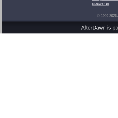
Nieuws2.nl
© 1999-2026
AfterDawn is p