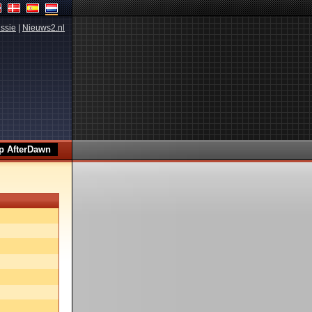
ssie
|
Nieuws2.nl