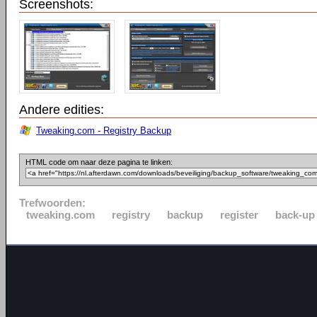
Screenshots:
Andere edities:
Tweaking.com - Registry Backup
HTML code om naar deze pagina te linken:
Trefwoorden:
tweaking.com
registry
backup
register
back-up