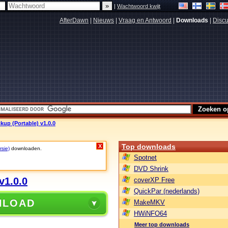
|
Wachtwoord kwijt
AfterDawn
|
Nieuws
|
Vraag en Antwoord
|
Downloads
|
Discu
kup (Portable) v1.0.0
Top downloads
X
rsie)
downloaden.
Spotnet
DVD Shrink
v1.0.0
coverXP Free
QuickPar (nederlands)
NLOAD
MakeMKV
HWiNFO64
Meer top downloads