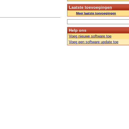
Laatste toevoegingen
Meer laatste toevoegingen
Help ons
Voeg nieuwe software toe
Voeg een software update toe