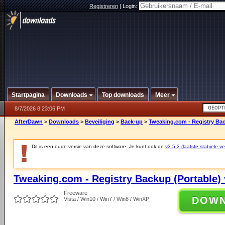
Registreren
|
Login:
Startpagina
Downloads
Top downloads
Meer
8/7/2026 8:23:06 PM
AfterDawn
>
Downloads
>
Beveiliging
>
Back-up
>
Tweaking.com - Registry Bac
Dit is een oude versie van deze software. Je kunt ook de
v3.5.3 (laatste stabiele ve
Tweaking.com - Registry Backup (Portable) 
Freeware
DOW
Vista / Win10 / Win7 / Win8 / WinXP