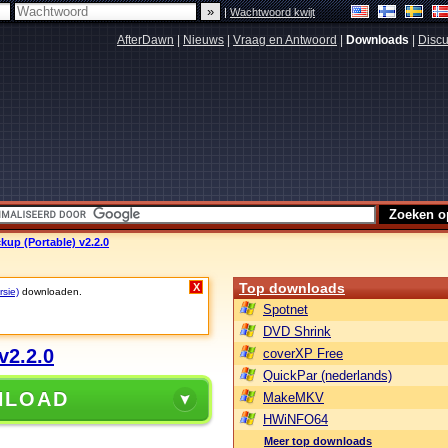
|
Wachtwoord kwijt
AfterDawn
|
Nieuws
|
Vraag en Antwoord
|
Downloads
|
Discu
kup (Portable) v2.2.0
Top downloads
X
rsie)
downloaden.
Spotnet
DVD Shrink
v2.2.0
coverXP Free
QuickPar (nederlands)
NLOAD
MakeMKV
HWiNFO64
Meer top downloads