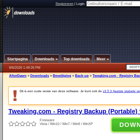
Registreren
|
Login:
Startpagina
Downloads
Top downloads
Meer
8/6/2026 1:49:26 PM
AfterDawn
>
Downloads
>
Beveiliging
>
Back-up
>
Tweaking.com - Registry Bac
Dit is een oude versie van deze software. Je kunt ook de
v3.5.3 (laatste stabiele ve
Tweaking.com - Registry Backup (Portable) 
Freeware
DOW
Vista / Win10 / Win7 / Win8 / WinXP