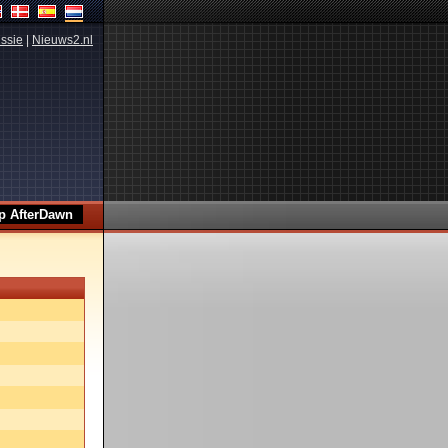
ssie
|
Nieuws2.nl