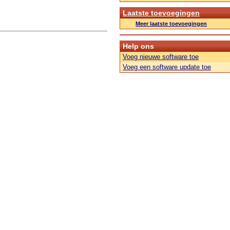
Laatste toevoegingen
Meer laatste toevoegingen
Help ons
Voeg nieuwe software toe
Voeg een software update toe