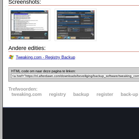
Screenshots:
Andere edities:
Tweaking.com - Registry Backup
HTML code om naar deze pagina te linken:
Trefwoorden:
tweaking.com
registry
backup
register
back-up