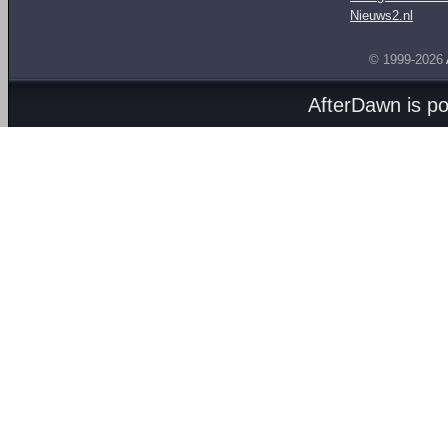
Nieuws2.nl
© 1999-2026
AfterDawn is p