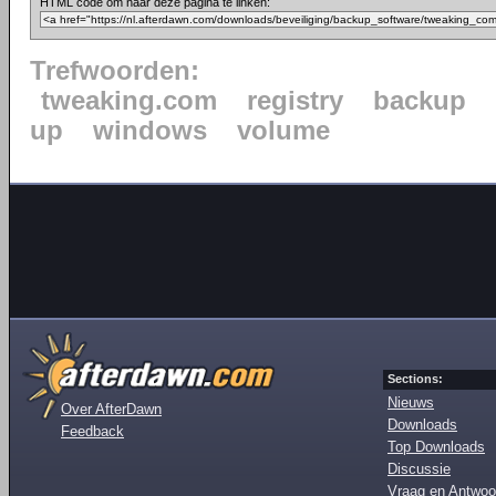
HTML code om naar deze pagina te linken:
Trefwoorden:
tweaking.com
registry
backup
up
windows
volume
Sections:
Nieuws
Over AfterDawn
Downloads
Feedback
Top Downloads
Discussie
Vraag en Antwoo