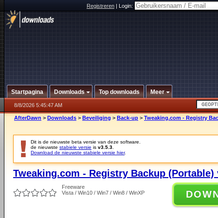
Registreren
|
Login:
Startpagina
Downloads
Top downloads
Meer
8/8/2026 5:45:47 AM
AfterDawn
>
Downloads
>
Beveiliging
>
Back-up
>
Tweaking.com - Registry Bac
Dit is de nieuwste beta versie van deze software.
de nieuwste
stabiele versie
is
v3.5.3
.
Download de nieuwste stabiele versie hier
.
Tweaking.com - Registry Backup (Portable) 
Freeware
DOW
Vista / Win10 / Win7 / Win8 / WinXP