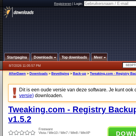
Registreren
|
Login:
Startpagina
Downloads
Top downloads
Meer
8/7/2026 11:05:57 PM
AfterDawn
>
Downloads
>
Beveiliging
>
Back-up
>
Tweaking.com - Registry Bac
Dit is een oude versie van deze software. Je kunt ook
versie)
downloaden.
Tweaking.com - Registry Backup
v1.5.2
Freeware
DOW
Vista / Win10 / Win7 / Win8 / WinXP