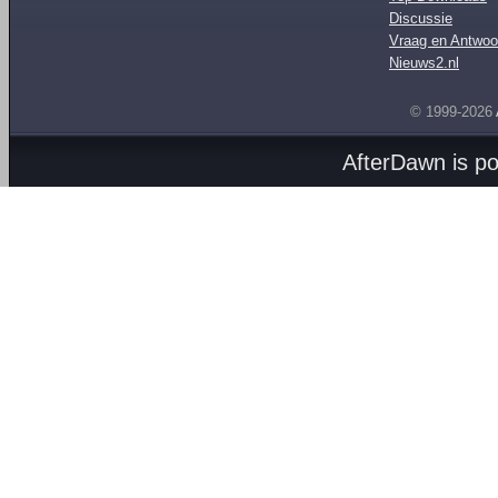
Discussie
Vraag en Antwoo
Nieuws2.nl
© 1999-2026
AfterDawn is p