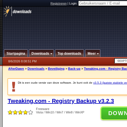
Registreren
|
Login:
Startpagina
Downloads
Top downloads
Meer
8/6/2026 8:08:51 PM
AfterDawn
>
Downloads
>
Beveiliging
>
Back-up
>
Tweaking.com - Registry Bac
Dit is een oude versie van deze software. Je kunt ook de
v3.5.3 (laatste stabiele ve
Tweaking.com - Registry Backup v3.2.3
Freeware
DOW
Vista / Win10 / Win7 / Win8 / WinXP