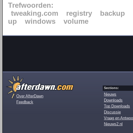
Trefwoorden:
tweaking.com
registry
backup
up
windows
volume
Sections:
Nieuws
Over AfterDawn
Downloads
Feedback
Top Downloads
Discussie
Vraag en Antwoo
Nieuws2.nl