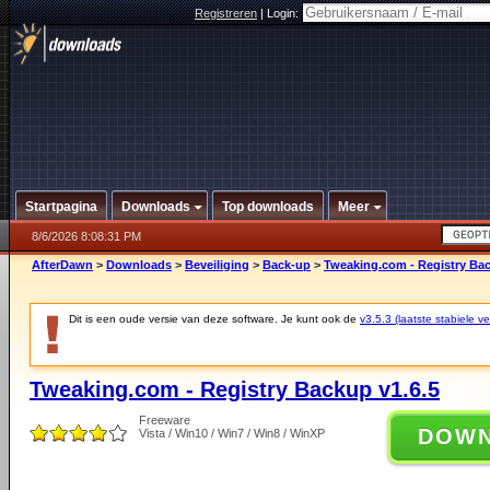
Registreren
|
Login:
Startpagina
Downloads
Top downloads
Meer
8/6/2026 8:08:31 PM
AfterDawn
>
Downloads
>
Beveiliging
>
Back-up
>
Tweaking.com - Registry Bac
Dit is een oude versie van deze software. Je kunt ook de
v3.5.3 (laatste stabiele ve
Tweaking.com - Registry Backup v1.6.5
Freeware
DOW
Vista / Win10 / Win7 / Win8 / WinXP