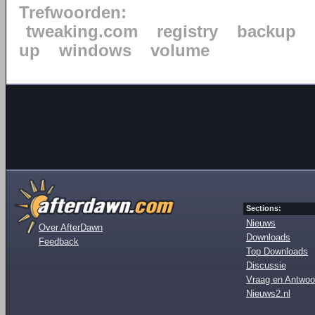
Trefwoorden:
tweaking.com
registry
backup
up
windows
volume
Sections:
Nieuws
Over AfterDawn
Downloads
Feedback
Top Downloads
Discussie
Vraag en Antwoo
Nieuws2.nl