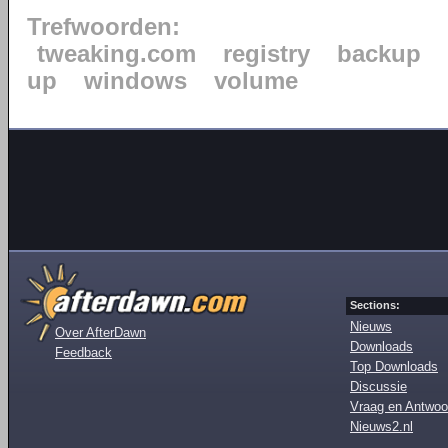
Trefwoorden:
tweaking.com
registry
backup
up
windows
volume
Sections:
Nieuws
Over AfterDawn
Downloads
Feedback
Top Downloads
Discussie
Vraag en Antwoo
Nieuws2.nl