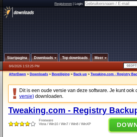
Registreren
|
Login:
Startpagina
Downloads
Top downloads
Meer
8/6/2026 1:53:25 PM
AfterDawn
>
Downloads
>
Beveiliging
>
Back-up
>
Tweaking.com - Registry Bac
Dit is een oude versie van deze software. Je kunt ook
versie)
downloaden.
Tweaking.com - Registry Backup
Freeware
DOW
Vista / Win10 / Win7 / Win8 / WinXP