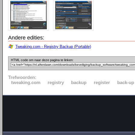
Andere edities:
Tweaking.com - Registry Backup (Portable)
HTML code om naar deze pagina te linken:
Trefwoorden:
tweaking.com
registry
backup
register
back-up