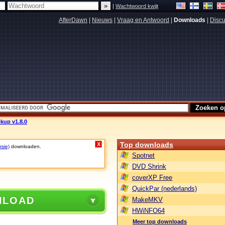
|
Wachtwoord kwijt
AfterDawn
|
Nieuws
|
Vraag en Antwoord
|
Downloads
|
Discu
kup v1.8.0
Top downloads
X
rsie)
downloaden.
Spotnet
DVD Shrink
coverXP Free
QuickPar (nederlands)
NLOAD
MakeMKV
HWiNFO64
Meer top downloads