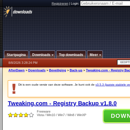
Registreren
|
Login:
Startpagina
Downloads
Top downloads
Meer
8/8/2026 3:28:24 PM
AfterDawn
>
Downloads
>
Beveiliging
>
Back-up
>
Tweaking.com - Registry Bac
Dit is een oude versie van deze software. Je kunt ook de
v3.5.3 (laatste stabiele ve
Tweaking.com - Registry Backup v1.8.0
Freeware
DOW
Vista / Win10 / Win7 / Win8 / WinXP