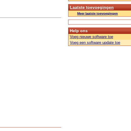
Laatste toevoegingen
Meer laatste toevoegingen
Help ons
Voeg nieuwe software toe
Voeg een software update toe