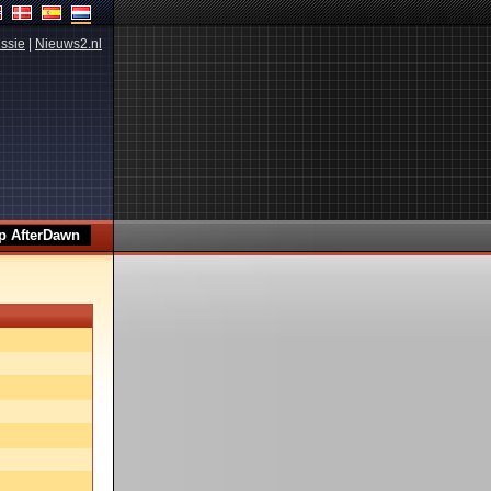
ssie
|
Nieuws2.nl