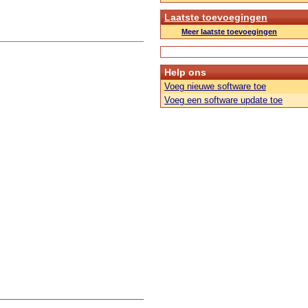
Laatste toevoegingen
Meer laatste toevoegingen
Help ons
Voeg nieuwe software toe
Voeg een software update toe