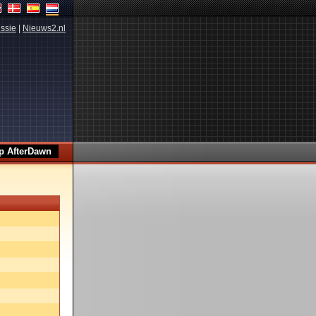
ssie
|
Nieuws2.nl