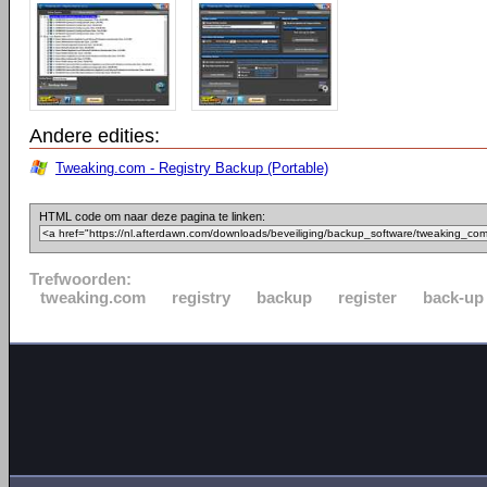
Andere edities:
Tweaking.com - Registry Backup (Portable)
HTML code om naar deze pagina te linken:
Trefwoorden:
tweaking.com
registry
backup
register
back-up