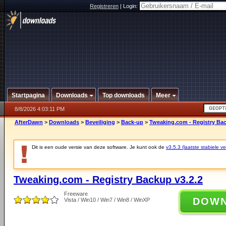
Registreren
|
Login:
Startpagina
Downloads
Top downloads
Meer
8/8/2026 4:03:11 PM
AfterDawn
>
Downloads
>
Beveiliging
>
Back-up
>
Tweaking.com - Registry Bac
Dit is een oude versie van deze software. Je kunt ook de
v3.5.3 (laatste stabiele ve
Tweaking.com - Registry Backup v3.2.2
Freeware
DOW
Vista / Win10 / Win7 / Win8 / WinXP