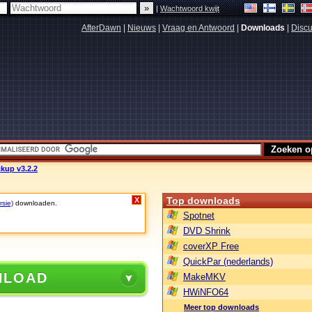
|
Wachtwoord kwijt
AfterDawn
|
Nieuws
|
Vraag en Antwoord
|
Downloads
|
Discu
kup v3.2.2
Top downloads
X
rsie)
downloaden.
Spotnet
DVD Shrink
coverXP Free
QuickPar (nederlands)
NLOAD
MakeMKV
HWiNFO64
Meer top downloads