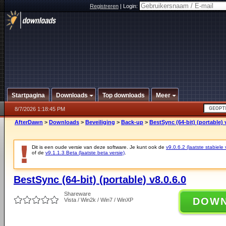
Registreren
|
Login:
Startpagina
Downloads
Top downloads
Meer
8/7/2026 1:18:45 PM
AfterDawn
>
Downloads
>
Beveiliging
>
Back-up
>
BestSync (64-bit) (portable) 
Dit is een oude versie van deze software. Je kunt ook de
v9.0.6.2 (laatste stabiele 
of de
v9.1.1.3 Beta (laatste beta versie)
.
BestSync (64-bit) (portable) v8.0.6.0
Shareware
DOW
Vista / Win2k / Win7 / WinXP