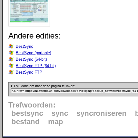
Andere edities:
BestSync
BestSync (portable)
BestSync (64-bit)
BestSync FTP (64-bit)
BestSync FTP
HTML code om naar deze pagina te linken:
Trefwoorden:
bestsync
sync
syncroniseren
bestand
map