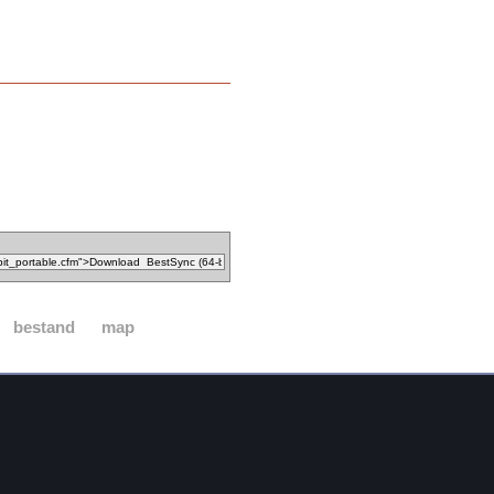
bestand
map