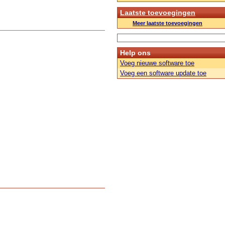
Laatste toevoegingen
Meer laatste toevoegingen
Help ons
Voeg nieuwe software toe
Voeg een software update toe