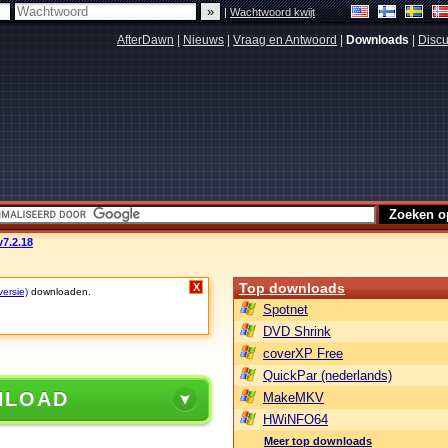
|
Wachtwoord kwijt
AfterDawn
|
Nieuws
|
Vraag en Antwoord
|
Downloads
|
Discu
v7.2.18
Top downloads
X
versie)
downloaden.
Spotnet
DVD Shrink
coverXP Free
QuickPar (nederlands)
NLOAD
MakeMKV
HWiNFO64
Meer top downloads