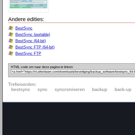
Andere edities:
BestSync
BestSync (portable)
BestSync (64-bit)
BestSync FTP (64-bit)
BestSync FTP
HTML code om naar deze pagina te linken:
Trefwoorden:
bestsync
sync
syncroniseren
backup
back-up