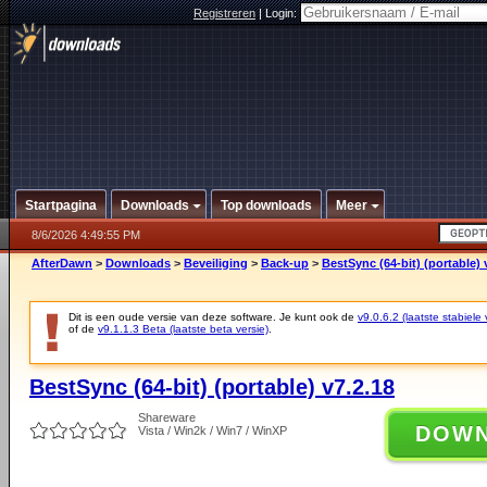
Registreren
|
Login:
Startpagina
Downloads
Top downloads
Meer
8/6/2026 4:49:55 PM
AfterDawn
>
Downloads
>
Beveiliging
>
Back-up
>
BestSync (64-bit) (portable) 
Dit is een oude versie van deze software. Je kunt ook de
v9.0.6.2 (laatste stabiele 
of de
v9.1.1.3 Beta (laatste beta versie)
.
BestSync (64-bit) (portable) v7.2.18
Shareware
DOW
Vista / Win2k / Win7 / WinXP