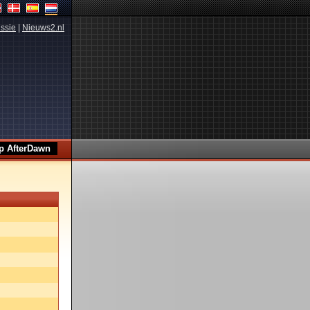
ssie
|
Nieuws2.nl