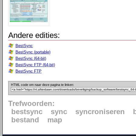
Andere edities:
BestSync
BestSync (portable)
BestSync (64-bit)
BestSync FTP (64-bit)
BestSync FTP
HTML code om naar deze pagina te linken:
Trefwoorden:
bestsync
sync
syncroniseren
bestand
map