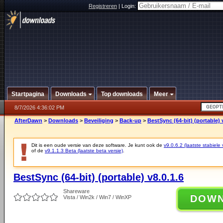
Registreren
|
Login:
Startpagina
Downloads
Top downloads
Meer
8/7/2026 4:36:02 PM
AfterDawn
>
Downloads
>
Beveiliging
>
Back-up
>
BestSync (64-bit) (portable) 
Dit is een oude versie van deze software. Je kunt ook de
v9.0.6.2 (laatste stabiele 
of de
v9.1.1.3 Beta (laatste beta versie)
.
BestSync (64-bit) (portable) v8.0.1.6
Shareware
DOW
Vista / Win2k / Win7 / WinXP