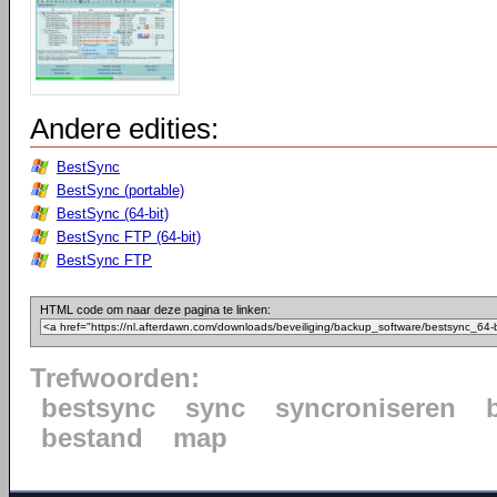
Andere edities:
BestSync
BestSync (portable)
BestSync (64-bit)
BestSync FTP (64-bit)
BestSync FTP
HTML code om naar deze pagina te linken:
Trefwoorden:
bestsync
sync
syncroniseren
bestand
map