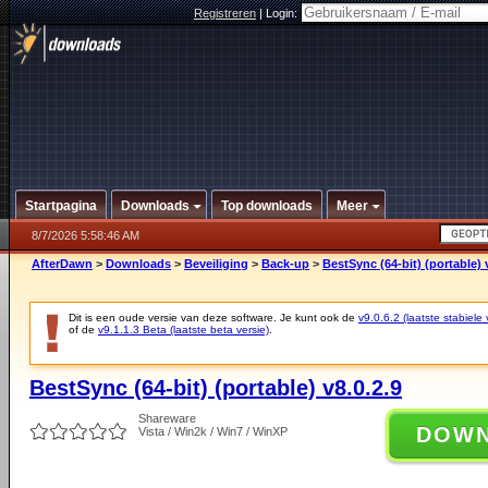
Registreren
|
Login:
Startpagina
Downloads
Top downloads
Meer
8/7/2026 5:58:46 AM
AfterDawn
>
Downloads
>
Beveiliging
>
Back-up
>
BestSync (64-bit) (portable) 
Dit is een oude versie van deze software. Je kunt ook de
v9.0.6.2 (laatste stabiele 
of de
v9.1.1.3 Beta (laatste beta versie)
.
BestSync (64-bit) (portable) v8.0.2.9
Shareware
DOW
Vista / Win2k / Win7 / WinXP