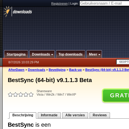
Registreren
|
Login:
Startpagina
Downloads
Top downloads
Meer
8/7/2026 10:03:29 PM
AfterDawn
>
Downloads
>
Beveiliging
>
Back-up
>
BestSync (64-bit) v9.1.1.3 Be
BestSync (64-bit) v9.1.1.3 Beta
Shareware
GRAT
Vista / Win2k / Win7 / WinXP
Beschrijving
Informatie
Alle versies
Reviews
BestSync
is een