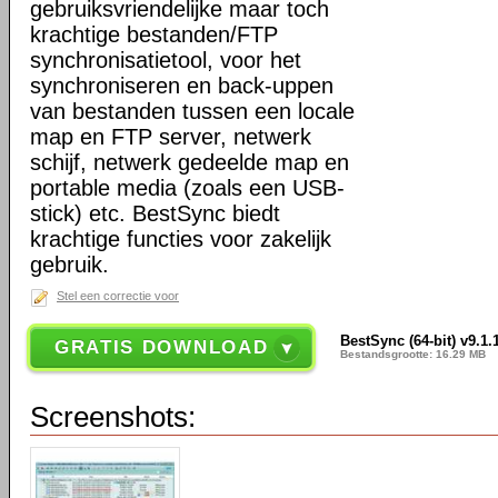
gebruiksvriendelijke maar toch
krachtige bestanden/FTP
synchronisatietool, voor het
synchroniseren en back-uppen
van bestanden tussen een locale
map en FTP server, netwerk
schijf, netwerk gedeelde map en
portable media (zoals een USB-
stick) etc. BestSync biedt
krachtige functies voor zakelijk
gebruik.
Stel een correctie voor
BestSync (64-bit) v9.1.
GRATIS DOWNLOAD
Bestandsgrootte: 16.29 MB
Screenshots: