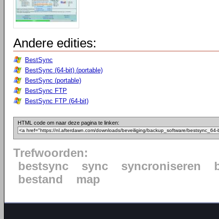
Andere edities:
BestSync
BestSync (64-bit) (portable)
BestSync (portable)
BestSync FTP
BestSync FTP (64-bit)
HTML code om naar deze pagina te linken:
Trefwoorden:
bestsync
sync
syncroniseren
bestand
map